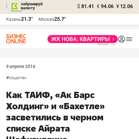
забронируй
$
81.41
€
94.06
¥
12.06
валюту
21.3°
25.7°
Казань
Москва
9 апреля 2014
#
общество
Как ТАИФ, «Ак Барс
Холдинг» и «Бахетле»
засветились в черном
списке Айрата