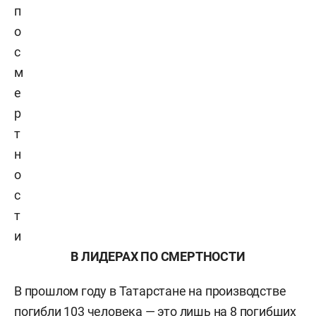
п
о
с
м
е
р
т
н
о
с
т
и
В ЛИДЕРАХ ПО СМЕРТНОСТИ
В прошлом году в Татарстане на производстве
погибли 103 человека — это лишь на 8 погибших