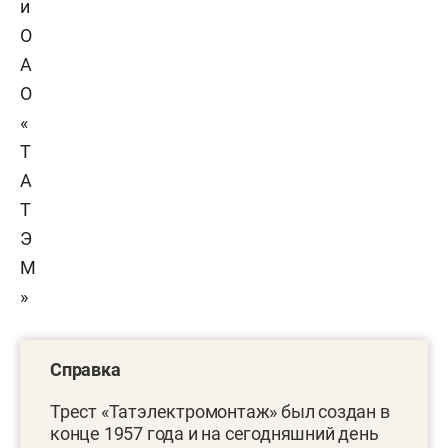
и
О
А
О
«
Т
А
Т
Э
М
»
Справка
Трест «Татэлектромонтаж» был создан в
конце 1957 года и на сегодняшний день