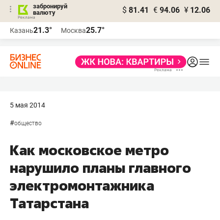
забронируй
$
81.41
€
94.06
¥
12.06
валюту
21.3°
25.7°
Казань
Москва
5 мая 2014
#
общество
Как московское метро
нарушило планы главного
электромонтажника
Татарстана