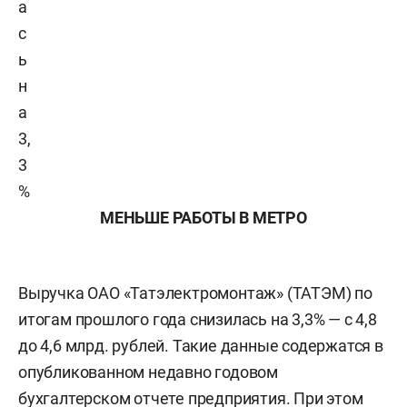
а
с
ь
н
а
3,
3
%
МЕНЬШЕ РАБОТЫ В МЕТРО
Выручка ОАО «Татэлектромонтаж» (ТАТЭМ) по
итогам прошлого года снизилась на 3,3% — с 4,8
до 4,6 млрд. рублей. Такие данные содержатся в
опубликованном недавно годовом
бухгалтерском отчете предприятия. При этом