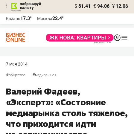
забронируй
$
81.41
€
94.06
¥
12.06
валюту
17.3°
22.4°
Казань
Москва
7 мая 2014
#
#
общество
медиарынок
Валерий Фадеев,
«Эксперт»: «Состояние
медиарынка столь тяжелое,
что приходится идти