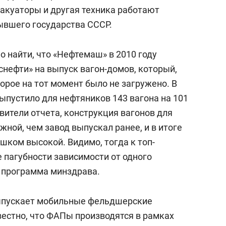
ку­а­то­ры и другая техника работают
бывшего государства СССР.
 найти, что «Нефтемаш» в 2010 году
снефти» на выпуск вагон-домов, который,
торое на тот момент было не загружено. В
выпустило для нефтяников 143 вагона на 101
авители отчета, конструкция вагонов для
жной, чем завод выпускал ранее, и в итоге
шком высокой. Видимо, тогда к топ-
пагубности зависимости от одного
ь программа минздрава.
ыпускает мобильные фельдшерские
естно, что ФАПы производятся в рамках