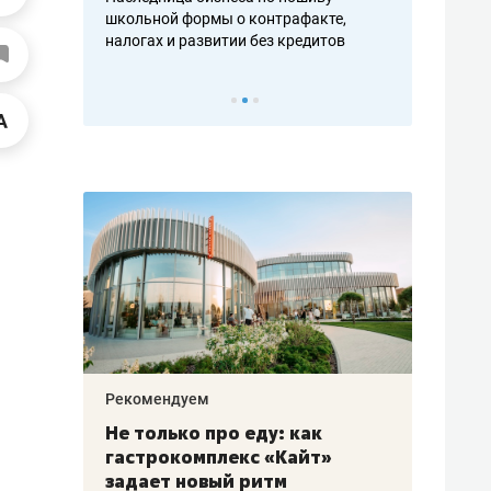
н, дотошных
школьной формы о контрафакте,
рынки, почем
осах мастеров
налогах и развитии без кредитов
чем интересе
Рекомендуем
Рекоме
аждые
Не только про еду: как
Элитн
канал»
гастрокомплекс «Кайт»
и бре
рии
задает новый ритм
гаран