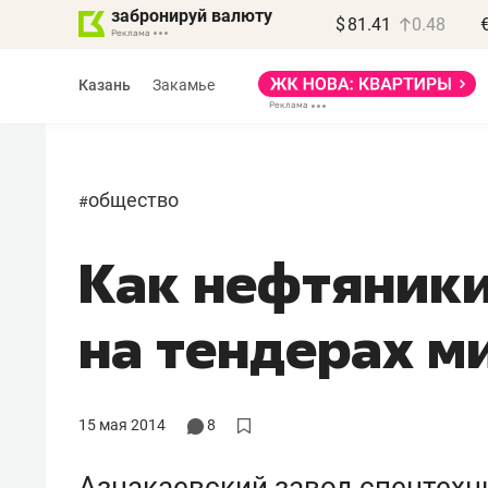
забронируй валюту
$
81.41
0.48
Казань
Закамье
общество
#
Как нефтяники
на тендерах м
15 мая 2014
8
Азнакаевский завод спецтехн