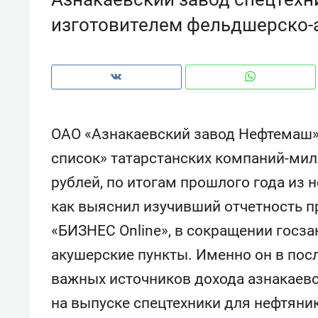
изготовителем фельдшерско-
ОАО «Азнакаевский завод Нефтемаш»,
список» татарстанских компаний-мил
рублей, по итогам прошлого года из 
как выяснил изучивший отчетность п
«БИЗНЕС Online», в сокращении госз
акушерские пункты. Именно он в пос
Рекомендуем
Рекоме
важных источников дохода азнакаев
и Face
Опыт выживания в дикой
Мекси
 будет
природе, работа
и ваго
на выпуске спецтехники для нефтяни
ва»
с ментальным и физическим
в Мен