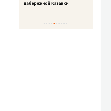
набережной Казанки
«Барк
«Рез