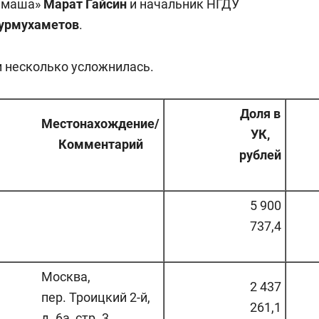
темаша»
Марат Гайсин
и начальник НГДУ
урмухаметов
.
и несколько усложнилась.
Доля в
Местонахождение/
УК,
Комментарий
рублей
5 900
737,4
Москва,
2 437
пер. Троицкий 2-й,
261,1
д. 6а, стр. 3