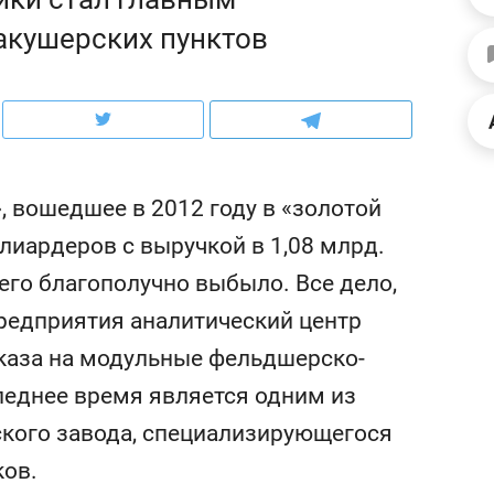
рынки, почему надо знать аксакалов и
о трехкратном росте це
акушерских пунктов
чем интересен Оман?
клиентах и чудных запр
 вошедшее в 2012 году в «золотой
лиардеров с выручкой в 1,08 млрд.
него благополучно выбыло. Все дело,
редприятия аналитический центр
аказа на модульные фельдшерско-
леднее время является одним из
ндуем
Рекомендуем
ского завода, специализирующегося
ка, рок-концерт
«Прорывы случались к
н с чак-чаком: как
30 метров»: как «Водо
ков.
делеевске прошла
лечит подземные арте