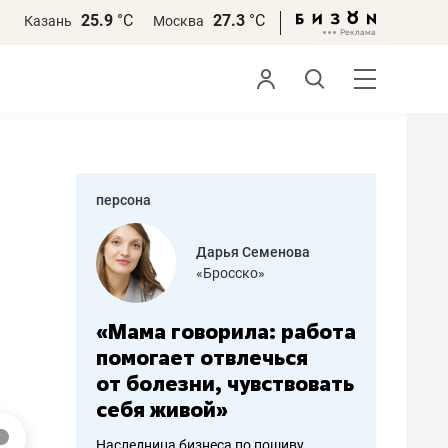
25.9
°С
27.3
°С
Казань
Москва
персона
бодец
Дарья Семенова
 решения»
«Бросско»
«Мама говорила: работа
«Не зна
вообще,
помогает отвлечься
правил,
от болезни, чувствовать
потерят
себя живой»
полгода
ирмы
Наследница бизнеса по пошиву
Как бизнесу 