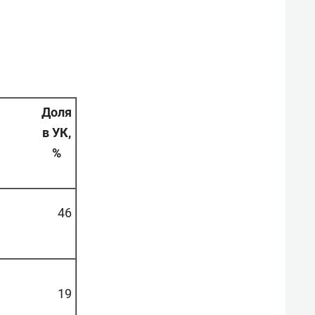
Доля
в УК,
%
46
19