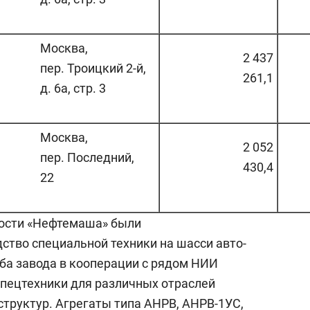
Москва,
2 437
пер. Троицкий 2-й,
261,1
д. 6а, стр. 3
Москва,
2 052
пер. Последний,
430,4
22
ости «Нефтемаша» были
тво специальной техники на шасси ав­то­
жба завода в кооперации с рядом НИИ
пецтехники для раз­лич­ных отраслей
структур. Агрегаты типа АНРВ, АНРВ-1УС,