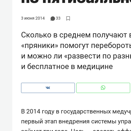
рынки, почему надо знать аксакал
чем интересен Оман?
3 июня 2014
33
Сколько в среднем получают в
«пряники» помогут переборот
и можно ли «развести по раз
и бесплатное в медицине
Рекомендуем
Рекоме
В 2014 году в государственных меду
Как ГК «МИР ГРУПП» и ВТБ
150 ка
первый этап внедрения системы упра
создают оазис жилого
ID вме
комфорта под Казанью
безоп