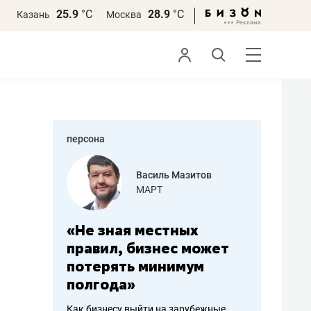
25.9
°С
28.9
°С
Казань
Москва
персона
еменова
Василь Мазитов
»
МАРТ
а: работа
«Не зная местных
«Мне лу
ечься
правил, бизнес может
не зара
вствовать
потерять минимум
чем пот
полгода»
репутац
пошиву
Как бизнесу выйти на зарубежные
Владелец от