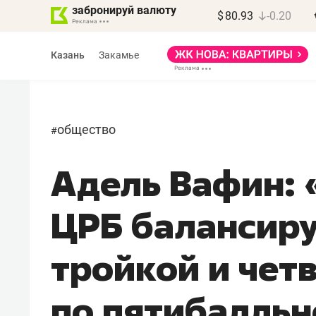
забронируй валюту
$
80.93
-0.20
Казань
Закамье
общество
#
Адель Вафин:
Василь Мазитов
МАРТ
ЦРБ балансир
«Не зная местных
правил, бизнес может
тройкой и чет
потерять минимум
полгода»
по пятибалльн
Как бизнесу выйти на зарубежные