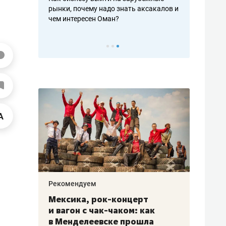
рафакте,
рынки, почему надо знать аксакалов и
о трехкратно
кредитов
чем интересен Оман?
клиентах и ч
Рекомендуем
Рекоме
ой
Мексика, рок-концерт
«Прор
и вагон с чак-чаком: как
30 ме
еским
в Менделеевске прошла
лечит