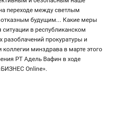
фективным и безопасным наше
состоянием как основа
 на переходе между светлым
антихрупких команд
отказным будущим... Какие меры
 ситуации в республиканском
х разоблачений прокуратуры и
и коллегии минздрава в марте этого
нения РТ Адель Вафин в ходе
«БИЗНЕС Online».