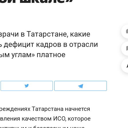
ов и
о трехкратном росте цен, дотошных
школьной формы о конт
клиентах и чудных запросах мастеров
налогах и развитии без 
рачи в Татарстане, какие
ь дефицит кадров в отрасли
ным углам» платное
ндуем
Рекомендуем
чреждениях Татарстана начнется
мер до квартиры и Face
Опыт выживания в дик
вления качеством ИСО, которое
сто ключа: какой будет
природе, работа
асность в ЖК «Нова»
с ментальным и физич