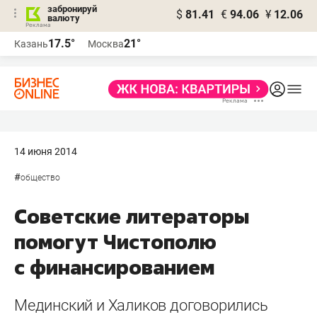
забронируй
$
81.41
€
94.06
¥
12.06
валюту
17.5°
21°
Казань
Москва
14 июня 2014
#
общество
Советские литераторы
помогут Чистополю
с финансированием
Мединский и Халиков договорились