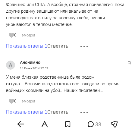
Францию или США. А вообще, странная привелегия, пока
другие родину защищают или вкалывают на
производствах в тылу за корочку хлеба, писаки
укрываются в теплом местечке.
0
эмодзи
Ответить
Показать ответы 1
Анонимно
14 Июня 2014
12:53
У меня близкая родственница была родом
оттуда....Вспоминала,что когда все голодали во время
войны,их кормили на убой...Наших писателей....
0
эмодзи
Ответить
Показать ответы 1
38
Анонимно
14 Июня 2014
14:02