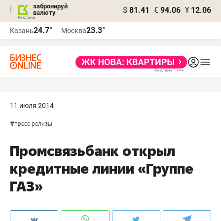
забронируй
$
81.41
€
94.06
¥
12.06
валюту
24.7°
23.3°
Казань
Москва
11 июля 2014
#
пресс-релизы
Промсвязьбанк открыл
кредитные линии «Группе
ГАЗ»