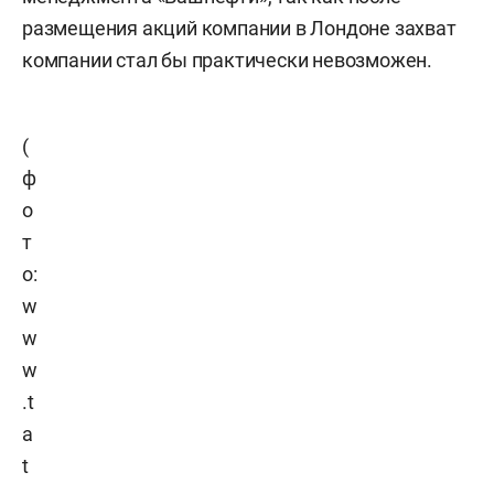
размещения акций компании в Лондоне захват
компании стал бы практически невозможен.
(
ф
о
т
о:
w
w
w
.t
a
t