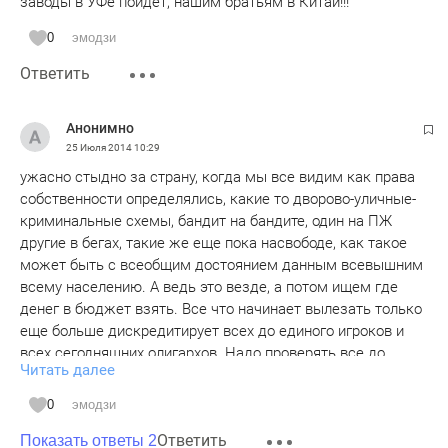
заводы в УФе пойдет, нашим братьям в Китай!!!
0
эмодзи
Ответить
Анонимно
25 Июля 2014
10:29
ужасно стыдно за страну, когда мы все видим как права
собственности определялись, какие то дворово-уличные-
криминальные схемы, бандит на бандите, один на ПЖ
другие в бегах, такие же еще пока насвободе, как такое
может быть с всеобщим достоянием данным всевышним
всему населению. А ведь это везде, а потом ищем где
денег в бюджет взять. Все что начинает вылезать только
еще больше дискредитирует всех до единого игроков и
всех сегодняшних олигархов. Надо проверять все до
Читать далее
единой компании которые на сырье сидят, все
национализировать абсолютно во всех регионах и под это
0
эмодзи
выбирать и думу и всех остальных, потому что сначала
Ответить
законы надо справедливые народные написать. Они
Показать ответы 2