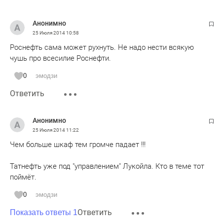
ничего не делая миллирды и триллионы делят, а нам всем
налоги повышать будут. Если все заныканные деньги
Анонимно
кучкой прохиндеев в бюджет вернуть так еще три
25 Июля 2014
10:58
стабфонда выйдет и бюджет профицитный, глядя на эти
Роснефть сама может рухнуть. Не надо нести всякую
примитивные схемы есть полная уверенность что налоги
чушь про всесилие Роснефти.
понизить для граждан можно спокойно, а хотят наоборот,
неужели не обожрались они деньгами жир то же уже из
0
эмодзи
ушей прямиком в лондонскую и другую недвижимость
Ответить
утекает! Президент, отберите все у жулья, и за вами 99%
населения будет!
Анонимно
25 Июля 2014
11:22
Чем больше шкаф тем громче падает !!!
Татнефть уже под "управлением" Лукойла. Кто в теме тот
поймёт.
0
эмодзи
Ответить
Показать ответы 1