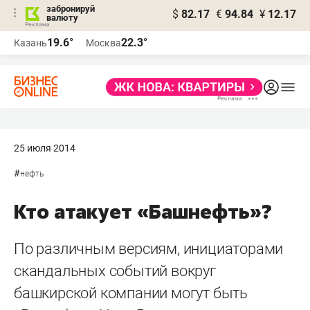
забронируй
$
82.17
€
94.84
¥
12.17
валюту
19.6°
22.3°
Казань
Москва
25 июля 2014
#
нефть
Кто атакует «Башнефть»?
По различным версиям, инициаторами
скандальных событий вокруг
башкирской компании могут быть