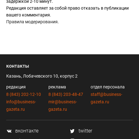
задержкой 2-10 минут.
Редакция оставляет за собой право отказать в публикации
вашего комментария.
Правила модерирования
.
контакты
Казань, Лобачевского 10, корпус 2
редакция
реклама
отдел персонала
8 (843) 202-12-10
8 (843) 203-48-47
staff@business-
info@business-
mir@business-
gazeta.ru
gazeta.ru
gazeta.ru
вконтакте
twitter