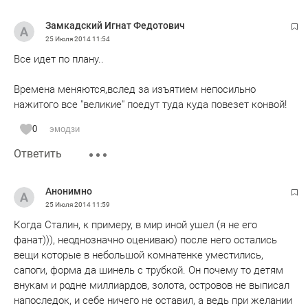
Замкадский Игнат Федотович
25 Июля 2014
11:54
Все идет по плану..
Времена меняются,вслед за изъятием непосильно
нажитого все "великие" поедут туда куда повезет конвой!
0
эмодзи
Ответить
Анонимно
25 Июля 2014
11:59
Когда Сталин, к примеру, в мир иной ушел (я не его
фанат))), неоднозначно оцениваю) после него остались
вещи которые в небольшой комнатенке уместились,
сапоги, форма да шинель с трубкой. Он почему то детям
внукам и родне миллиардов, золота, островов не выписал
напоследок, и себе ничего не оставил, а ведь при желании