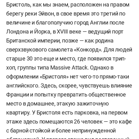
Бристоль, как мы знаем, расположен н
а правом
берегу реки Эйвон, в свое время это третий по
величине и благополучию город Англии после
Лондона и Йорка, в XVIII веке — ведущий порт
Британской империи, позже — как родина
сверхзвукового самолета «Конкорд». Для людей
старше 30 это еще и место, где появился трип-
хоп, группы типа
Massive Attack.
Однако в
оформлении «Бристоля» нет чего-то прямо-таки
английского. Здесь, скорее, чувствуешь влияние
Франции и попытку превратить общественное
место в домашнее, этакую зажиточную
квартиру. У Бристоля есть
парковк
а, на первом
этаже здесь помещаются
26 человек —
это
кафе
с барной стойкой и более непринужденной