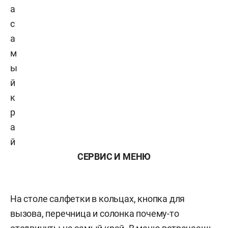
а
с
а
м
ы
й
к
р
а
й
СЕРВИС И МЕНЮ
На столе салфетки в кольцах, кнопка для
вызова, перечница и солонка почему-то