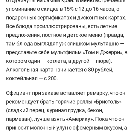
отодвинуты на самый край. В меню встречаешь
упоминание о скидке в 15%
c 12
до 16 часов, о
подарочных сертификатах и дисконтных картах.
Все блюда проиллюстрированы, есть летние
предложения, постное и детское меню (правда,
там блюда выглядят уж слишком
мультяшно
—
представьте себе мультфильм «Том и Джерри», в
котором один — котлета, а другой — пюре).
Алкогольная карта начинается с 80 рублей,
коктейльная — с 200.
Официант при заказе вставляет ремарку, что он
рекомендует брать горячие роллы «Бристоль»
(с
ладкий перец, куриная грудка, бекон,
п
армезан
), лучше взять «Америку».
Пока что он
приносит м
олочный
у
лун
с эфемерным вкусом
, а