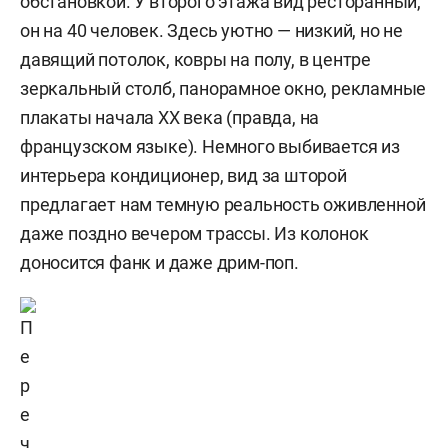
обстановкой. У второго
этаж
а вид
ресторан
ный,
он на
40 человек.
Здесь уютно — низкий, но не
давящий потолок, ковры на полу, в центре
зеркальный столб, панорамное окно, рекламные
плакаты начала
XX
века (правда, на
французском языке). Немного выбивается из
интерьера кондиционер, вид за шторой
предлагает нам темную реальность оживленной
даже поздно вечером трассы.
Из колонок
доносится
фанк
и даже
дрим-поп
.