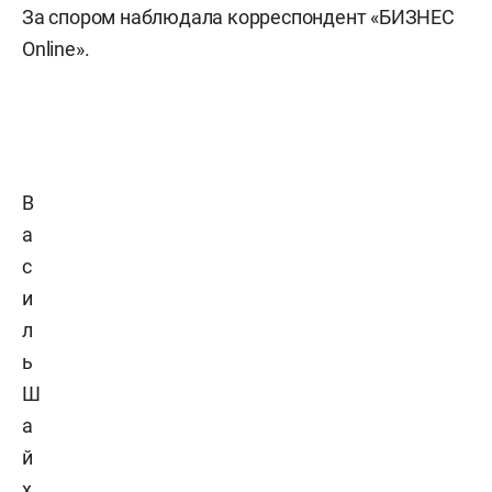
За спором наблюдала корреспондент «БИЗНЕС
Online».
В
а
с
и
л
ь
Ш
а
й
х