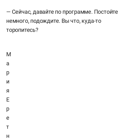
— Сейчас, давайте по программе. Постойте
немного, подождите. Вы что, куда-то
торопитесь?
М
а
р
и
я
Е
р
е
т
н