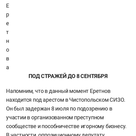
Е
р
е
т
н
о
в
а
ПОД СТРАЖЕЙ ДО 8 СЕНТЯБРЯ
Напомним, что в данный момент Еретнов
находится под арестом в Чистопольском СИЗО.
Он был задержан 8 июля по подозрению в
участии в организованном преступном
сообществе и пособничестве игорному бизнесу.
В частности, оппозиционному депутату