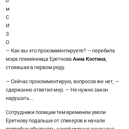
о
м
С
И
З
О
— Как вы это прокомментируете? — перебила
мэра племянница Еретнова
Анна Костина
,
стоявшая в первом ряду.
— Сейчас прокомментирую, вопросов же нет, —
сдержанно ответил мэр. — Не нужно закон
нарушать...
Сотрудники полиции тем временем увели
Еретнову подальше от спикеров и начали
подробно объяснять, какой именно закон она