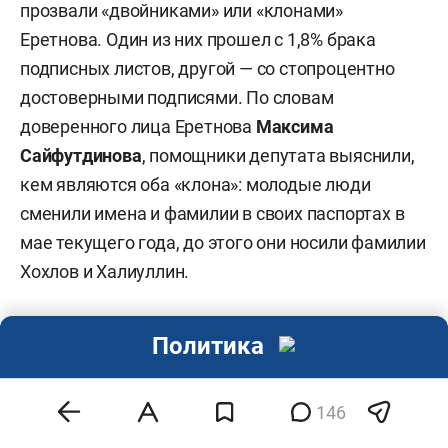
прозвали «двойниками» или «клонами»
Еретнова. Один из них прошел с 1,8% брака
подписных листов, другой — со стопроцентно
достоверными подписями. По словам
доверенного лица Еретнова
Максима
Сайфутдинова
, помощники депутата выяснили,
кем являются оба «клона»: молодые люди
сменили имена и фамилии в своих паспортах в
мае текущего года, до этого они носили фамилии
Хохлов и Халиуллин.
Политика
Р
о
м
146
а