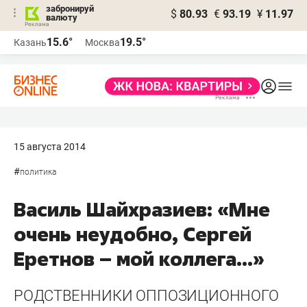
забронируй
$
80.93
€
93.19
¥
11.97
валюту
15.6°
19.5°
Казань
Москва
15 августа 2014
#
политика
Василь Шайхразиев: «Мне
очень неудобно, Сергей
Еретнов – мой коллега...»
РОДСТВЕННИКИ ОППОЗИЦИОННОГО