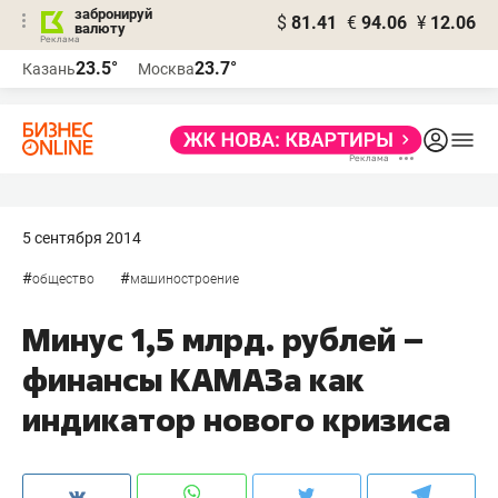
забронируй
$
81.41
€
94.06
¥
12.06
валюту
23.5°
23.7°
Казань
Москва
5 сентября 2014
#
#
общество
машиностроение
Минус 1,5 млрд. рублей –
финансы КАМАЗа как
индикатор нового кризиса