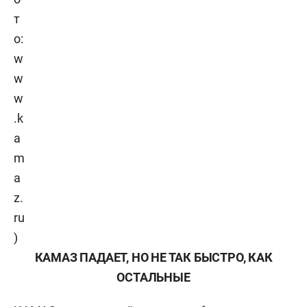
т
о:
w
w
w
.k
a
m
a
z.
ru
)
КАМАЗ ПАДАЕТ, НО НЕ ТАК БЫСТРО, КАК
ОСТАЛЬНЫЕ