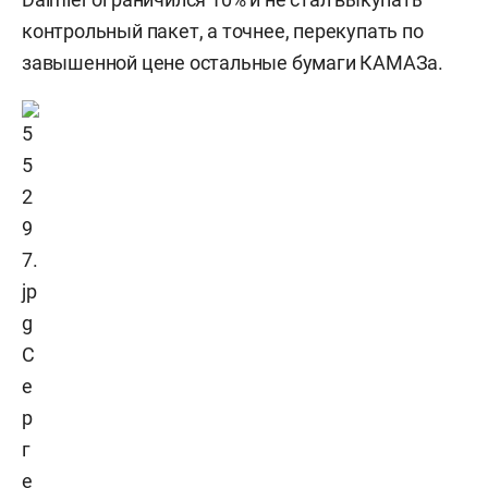
контрольный пакет, а точнее, перекупать по
завышенной цене остальные бумаги КАМАЗа.
С
е
р
г
е