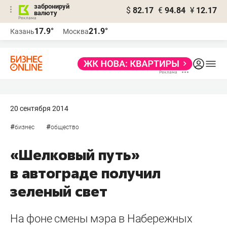
забронируй
$
82.17
€
94.84
¥
12.17
валюту
17.9°
21.9°
Казань
Москва
20 сентября 2014
#
#
бизнес
общество
«Шелковый путь»
в автограде получил
зеленый свет
На фоне смены мэра в Набережных