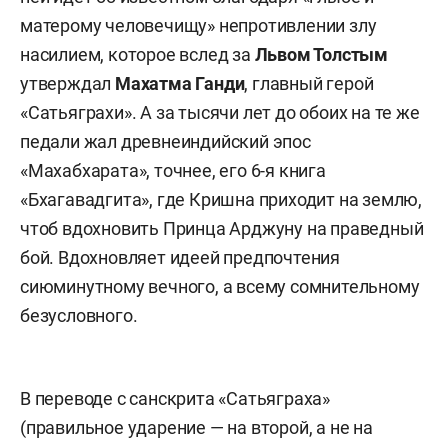
матерому человечищу» непротивлении злу
насилием, которое вслед за
Львом Толстым
утверждал
Махатма Ганди
, главный герой
«Сатьяграхи». А за тысячи лет до обоих на те же
педали жал древнеиндийский эпос
«Махабхарата», точнее, его 6-я книга
«Бхагавадгита», где Кришна приходит на землю,
чтоб вдохновить Принца Арджуну на праведный
бой. Вдохновляет идеей предпочтения
сиюминутному вечного, а всему сомнительному
безусловного.
В переводе с санскрита «Сатьяграха»
(правильное ударение — на второй, а не на