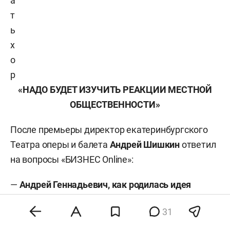
а
т
ь
х
о
р
«НАДО БУДЕТ ИЗУЧИТЬ РЕАКЦИИ МЕСТНОЙ
ОБЩЕСТВЕННОСТИ»
После премьеры директор екатеринбургского
Театра оперы и балета
Андрей Шишкин
ответил
на вопросы «БИЗНЕС Online»:
—
Андрей Геннадьевич, как родилась идея
«Сатьяграхи» в Екатринбурге?
31
— Начну с того, что я вообще-то не музыкант. Но