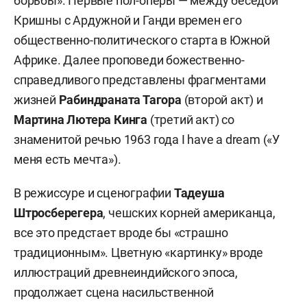
борьбы». Первые пол-оперы — между беседой
Кришны с Ардужной и Ганди времен его
общественно-политического старта в Южной
Африке. Далее проповеди божественно-
справедливого представлены фрагментами
жизней
Рабиндраната Тагора
(второй акт) и
Мартина Лютера Кинга
(третий акт) со
знаменитой речью 1963 года I have a dream («У
меня есть мечта»).
В режиссуре и сценографии
Тадеуша
Штросберегера
, чешских корней американца,
все это предстает вроде бы «страшно
традиционным». Цветную «картинку» вроде
иллюстраций древнеиндийского эпоса,
продолжает сцена насильственной