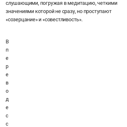
слушающими, погружая в медитацию, четкими
значениями которой не сразу, но проступают
«созерцание» и «совестливость».
В
п
е
р
е
в
о
д
е
с
с