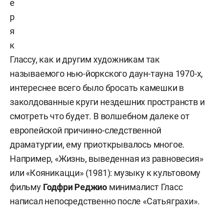
е
р
я
к
Глассу, как и другим художникам так
называемого нью-йоркского даун-тауна 1970-х,
интереснее всего было бросать камешки в
заколдованные круги нездешних пространств и
смотреть что будет. В волшебном далеке от
европейской причинно-следственной
драматургии, ему приоткрывалось многое.
Например, «Жизнь, выведенная из равновесия»
или «Кояникацци» (1981): музыку к культовому
фильму
Годфри Реджио
минималист Гласс
написал непосредственно после «Сатьяграхи».