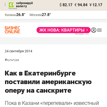
забронируй
$
82.17
€
94.84
¥
12.17
валюту
26.8°
27.8°
Казань
Москва
24 сентября 2014
#
культура
Как в Екатеринбурге
поставили американскую
оперу на санскрите
Пока в Казани «перепевали» известный