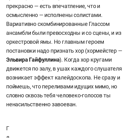
прекрасно — есть впечатление, что и
осмысленно — исполнены солистами.
Вариативно скомбинированные Глассом
ансамбли были превосходны и со сцены, и из
оркестровой ямы. Но главным героем
постановки надо признать хор (хормейстер —
Эльвира Гайфуллина
). Когда хор кругами
движется по залу, в ушах каждого слушателя
возникает эффект калейдоскопа. Не сразу и
поймешь, что переливами идущих мимо, но
словно сквозь тебя человеко-голосов ты
ненасильственно завоеван.
Г
л