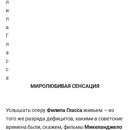
л
и
п
а
Г
л
а
с
с
а
МИРОЛЮБИВАЯ СЕНСАЦИЯ
Услышать оперу
Филипа Гласса
живьем — из
того же разряда дефицитов, какими в советские
времена были, скажем, фильмы
Микеланджело