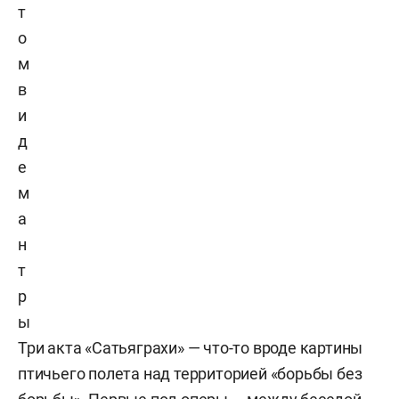
т
о
м
в
и
д
е
м
а
н
т
р
ы
Три акта «Сатьяграхи» — что-то вроде картины
птичьего полета над территорией «борьбы без