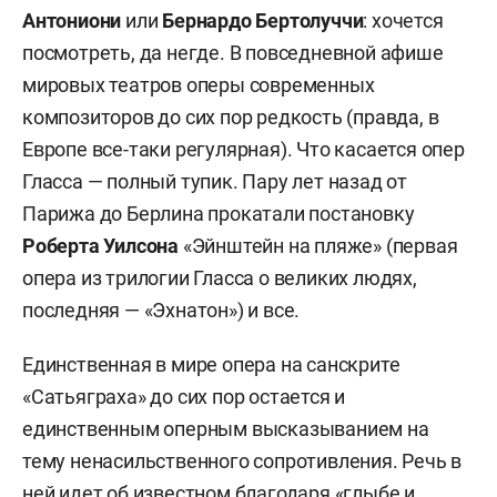
Антониони
или
Бернардо Бертолуччи
: хочется
посмотреть, да негде. В повседневной афише
мировых театров оперы современных
композиторов до сих пор редкость (правда, в
Европе все-таки регулярная). Что касается опер
Гласса — полный тупик. Пару лет назад от
Парижа до Берлина прокатали постановку
Роберта Уилсона
«Эйнштейн на пляже» (первая
опера из трилогии Гласса о великих людях,
последняя — «Эхнатон») и все.
Единственная в мире опера на санскрите
«Сатьяграха» до сих пор остается и
единственным оперным высказыванием на
тему ненасильственного сопротивления. Речь в
ней идет об известном благодаря «глыбе и