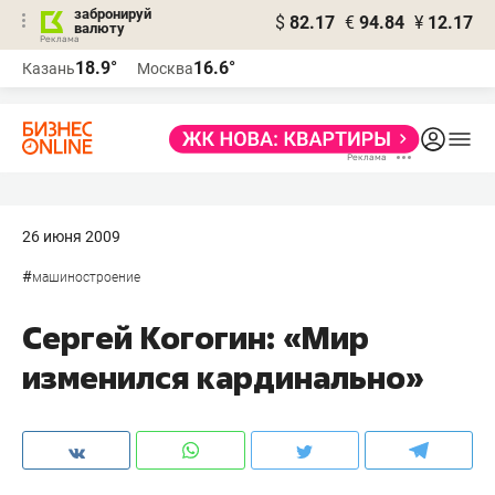
забронируй
$
82.17
€
94.84
¥
12.17
валюту
18.9°
16.6°
Казань
Москва
26 июня 2009
#
машиностроение
Сергей Когогин: «Мир
изменился кардинально»