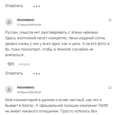
информационная политика – но она, к сожалению,
Ответить
страусиная и тупиковая.
Безусловно, мы бы с удовольствием не только побывали
на собрании акционеров, но и при наличии возможности
Анонимно
задали бы далеко не один вопрос руководителям
27 Июня 2009
00:00
руководству ТАИФа и Казаньоргсинтеза. Во всяком
Руслан, смысла нет разговаривать с этими чайками.
случае, «БИЗНЕС Online» всегда готов опубликовать их
Здесь желтизной несет конкретно, таких изданий сотни,
точку зрения на события вокруг компании.
однако конец у них у всех один, как и цель. А на его фото я
бы тоже посмотрел, чтобы в темноте случайно не
вляпаться...
0
эмодзи
Ответить
Анонимно
29 Июня 2009
00:00
Мой комментарий в данном случае частный, как это и
бывает в блогах. К официальной позиции компании ТАИФ
не имеет никакого отношения. Просто хотелось без