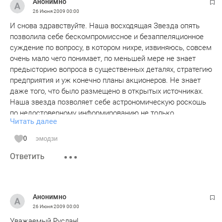
Анонимно
26 Июня 2009
00:00
И снова здравствуйте. Наша восходящая Звезда опять
позволила себе бескомпромиссное и безаппеляционное
суждение по вопросу, в котором нихре, извиняюсь, совсем
очень мало чего понимает, по меньшей мере не знает
предысторию вопроса в существенных деталях, стратегию
предприятия и уж конечно планы акционеров. Не знает
даже того, что было размещено в открытых источниках.
Наша звезда позволяет себе астрономическую роскошь
по недостоверному информированию не только
Читать далее
сотрудников предприятия, но и акционеров. Или у кого то
есть однозначная уверенность что у т. Билалова была
0
эмодзи
официальная законная возможность прочитать названное
Ответить
письмо, или еще лучше – с кем-то поговорить в
упоминаемом банке???
Я понимаю это Интернет издание, чем больше жаренных
историй и ажиотажа - вроде будет больше популярности,
Анонимно
но не получится ли обратная реакция. Издание может
26 Июня 2009
00:00
превратиться в рассадник слухов и ЧАСТНЫХ мнений,
Уважаемый Руслан!