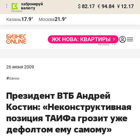
забронируй
$
82.17
€
94.84
¥
12.17
валюту
17.9°
21.9°
Казань
Москва
26 июня 2009
#
банки
Президент ВТБ Андрей
Костин: «Неконструктивная
позиция ТАИФа грозит уже
дефолтом ему самому»