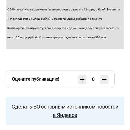
С 2004 года "
Казаньоргсинтез
" инвестировал в развитие 42 млрд. рублей. Его долг к
1 апреля достиг 31 млрд. рублей. В мае появились сообщения о том, что
Казаньоргсинтез нарушит условия кредитов и до конца года ему придется заплатить
около 20 млрд. рублей. Компания допустила дефолт по долгам на $20 млн.
Оцените публикацию!
0
Сделать БО основным источником новостей
в Яндексе