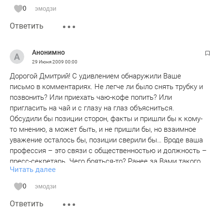
отмалчиваются - значит, такова позиция компаний.
0
эмодзи
Непрофессиональным было бы как раз суетиться с
Ответить
псевдоинформацией, имея на руках контракт о
конфиденциальности.
В целом, мы готовы к сотрудничеству с БГ. Издание
Анонимно
живое, имеет свою нишу, поднимает темы, на которые
29 Июня 2009
00:00
другие СМИ не обращают внимания. Но я бы посоветовал
Дорогой Дмитрий! С удивлением обнаружили Ваше
преодолеть проблему роста. Сенсационность не главное в
письмо в комментариях. Не легче ли было снять трубку и
деловой журналистике. Взвешенность, например, гораздо
позвонить? Или приехать чаю-кофе попить? Или
важнее. И понимание, что у Александра Сергеева,
пригласить на чай и с глазу на глаз объясниться.
например, один набор факторов и проблем бизнеса, а у
Обсудили бы позиции сторон, факты и пришли бы к кому-
Казаньорсгсинтеза - совсем другой. А главное,
то мнению, а может быть, и не пришли бы, но взаимное
последствия разные - как от состояния бизнеса, так и от
уважение осталось бы, позиции сверили бы… Вроде ваша
публикаций о нем.
профессия – это связи с общественностью и должность –
С уважением.
пресс-секретарь. Чего бояться-то? Ранее за Вами такого
Читать далее
не замечалось. На рынке СМИ к Вам всегда относились с
уважением как одному из немногих профессионалов
0
эмодзи
среди многочисленной когорты пресс-секретарей крупных
Ответить
компаний. Поэтому тем более удивительны «игра в
молчанку», в которую Вы играете в последние полгода с