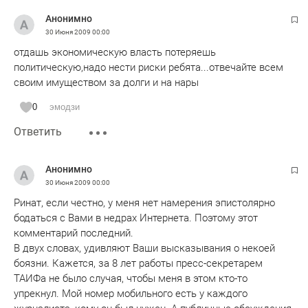
прессой и нынешний партизанский способ коммуникации.
Анонимно
Удивлены, признаемся, но ладно.
30 Июня 2009
00:00
Хотел бы ответить Вам попунктно на ваш «частный
отдашь экономическую власть потеряешь
комментарий».
политическую,надо нести риски ребята...отвечайте всем
Мы, конечно, несколько огорчены тем, что наше издание
своим имуществом за долги и на нары
не пригласили на собрание акционеров КОС, но трагедии
из этого не делаем. Нет, так нет. В таких случаях мы
0
эмодзи
говорим – вам же хуже. У издания теперь в некотором
Ответить
роде развязаны руки писать все, что оно думает и видит
(опираясь, конечно, на факты). Мы не жаловались на это.
Этот факт мы привели в письме вашему эмоциональному
Анонимно
коллеге Руслану, который вопрошал: а почему напрямую,
30 Июня 2009
00:00
мол, не спросите у первых лиц о проблемах КОСа и
Ринат, если честно, у меня нет намерения эпистолярно
ТАИФа? Зачем опираетесь на информацию из вторых? -
бодаться с Вами в недрах Интернета. Поэтому этот
Скажите спасибо пресс-службам.
комментарий последний.
Исходя из Вашего комментария, получается, что причины
В двух словах, удивляют Ваши высказывания о некоей
нашей «опалы» заключается в том, что газета
боязни. Кажется, за 8 лет работы пресс-секретарем
предсказала отставку Алехина, которая пока
ТАИФа не было случая, чтобы меня в этом кто-то
(подчеркиваю – пока) не произошла. Оправдываться рано
упрекнул. Мой номер мобильного есть у каждого
и бессмысленно. Но если вы хотите публично обсуждать