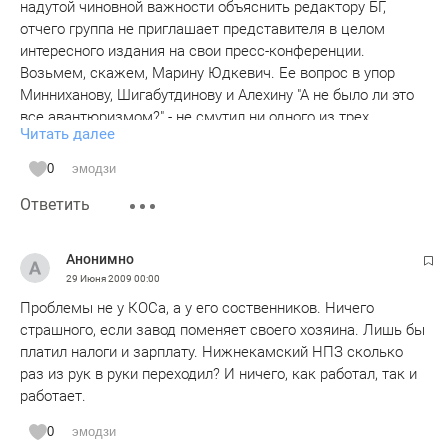
надутой чиновной важности объяснить редактору БГ,
отчего группа не приглашает представителя в целом
интересного издания на свои пресс-конференции.
Возьмем, скажем, Марину Юдкевич. Ее вопрос в упор
Минниханову, Шигабутдинову и Алехину "А не было ли это
все авантюризмом?" - не смутил ни одного из трех
Читать далее
участников. Более того, Марину пригласили на пресс-
конференцию ТАИФа спустя неделю. А С БГ такая
0
эмодзи
незадача. Почему?
Ответить
А дело в том, что я не могу представить, что "Вечерняя
Казань", которая не позиционирует себя как деловое
издание, трижды предрекала отставку Алехина и делала
Анонимно
бы это с пафосом сенсационности. Ведь "Вечерке" потом
29 Июня 2009
00:00
нужно было бы оправдываться перед читателями - есть
Проблемы не у КОСа, а у его соственников. Ничего
ведь и ответственность, на КОСе же живые люди
страшного, если завод поменяет своего хозяина. Лишь бы
работают. А БГ похоже оправдываться не надо. Хоть бы
платил налоги и зарплату. Нижнекамский НПЗ сколько
комментарий какой дали, почему такая промашка вышла -
раз из рук в руки переходил? И ничего, как работал, так и
на собрании полномочия Алехина подтверждены еще на
работает.
год.
Далее. Читаешь тексты БГ о КОСе и видишь, что редакция
0
эмодзи
очевидно настроена против предприятия, а заодно и