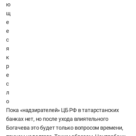
ю
щ
е
е
с
я
к
р
е
с
л
о
Пока «надзирателей» ЦБ РФ в татарстанских
банках нет, но после ухода влиятельного
Богачева это будет только вопросом времени,