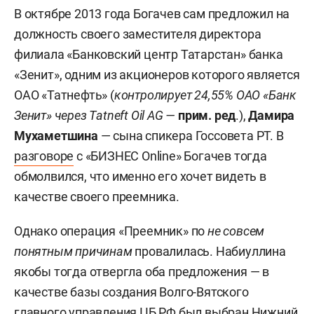
В октябре 2013 года Богачев сам предложил на
должность своего заместителя директора
филиала «Банковский центр Татарстан» банка
«Зенит», одним из акционеров которого является
ОАО «Татнефть» (
контролирует 24,55% ОАО «Банк
Зенит» через Tatneft Oil AG
—
прим. ред
.),
Дамира
Мухаметшина
— сына спикера Госсовета РТ. В
разговоре
с «БИЗНЕС Online» Богачев тогда
обмолвился, что именно его хочет видеть в
качестве своего преемника.
Однако операция «Преемник» по
не совсем
понятным причинам
провалилась. Набиуллина
якобы тогда отвергла оба предложения — в
качестве базы создания Волго-Вятского
главного управления ЦБ РФ был выбран Нижний