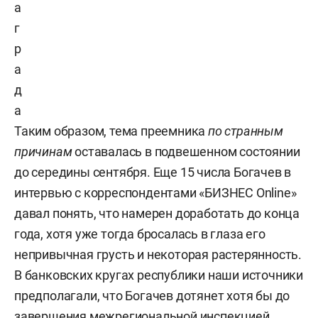
а
г
р
а
д
а
Таким образом, тема преемника
по странным
причинам
оставалась в подвешенном состоянии
до середины сентября. Еще 15 числа Богачев в
интервью с корреспондентами «БИЗНЕС Online»
давал понять, что намерен доработать до конца
года, хотя уже тогда бросалась в глаза его
непривычная грусть и некоторая растерянность.
В банковских кругах республики наши источники
предполагали, что Богачев дотянет хотя бы до
завершения межрегиональной инспекцией