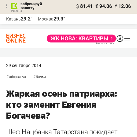
забронируй
$
81.41
€
94.06
¥
12.06
валюту
29.2°
29.3°
Казань
Москва
29 сентября 2014
#
#
общество
банки
Жаркая осень патриарха:
кто заменит Евгения
Богачева?
Шеф Нацбанка Татарстана покидает