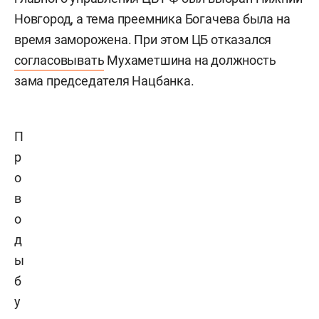
Новгород, а тема преемника Богачева была на
время заморожена. При этом ЦБ отказался
согласовывать
Мухаметшина на должность
зама председателя Нацбанка.
П
р
о
в
о
д
ы
б
у