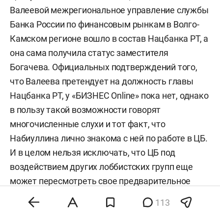
Валеевой межрегиональное управление службы
Банка России по финансовым рынкам в Волго-
Камском регионе вошло в состав Нацбанка РТ, а
она сама получила статус заместителя
Богачева. О
фициальных подтверждений того,
что Валеева претендует на должность главы
Нацбанка РТ, у «БИЗНЕС Online» пока нет, однако
в пользу такой возможности говорят
многочисленные слухи и тот факт, что
Набиуллина лично знакома с ней по работе в ЦБ.
И в целом нельзя исключать, что ЦБ под
воздействием других лоббистских групп еще
может пересмотреть свое предварительное
решение относительно Шагиахметова.
113
«ОЧЕНЬ ЖАЛЬ, ЕСЛИ МНОГОЛЕТНИЕ ТРУДЫ ПО