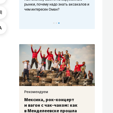
рафакте,
рынки, почему надо знать аксакалов и
о трехкратно
кредитов
чем интересен Оман?
клиентах и ч
Рекомендуем
Рекоме
ой
Мексика, рок-концерт
«Прор
и вагон с чак-чаком: как
30 ме
еским
в Менделеевске прошла
лечит