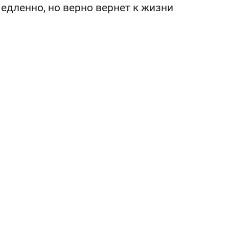
состоянием как основа
едленно, но верно вернет к жизни
антихрупких команд