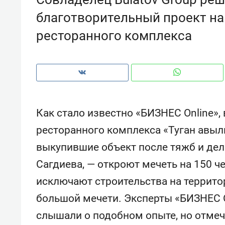
рынки, почему надо знать аксакал
благотворительный проект на
чем интересен Оман?
ресторанного комплекса
Как стало известно «БИЗНЕС Online»,
ресторанного комплекса «Туган авылы
выкупившие объект после тяжб и дел
Сагдиева, — откроют мечеть на 150 ч
исключают строительства на террито
Рекомендуем
Рекоме
большой мечети. Эксперты «БИЗНЕС On
Как ГК «МИР ГРУПП» и ВТБ
150 ка
создают оазис жилого
ID вме
слышали о подобном опыте, но отмеч
комфорта под Казанью
безоп