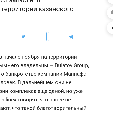
ов и
о трехкратном росте цен, дотошных
школьной формы о конт
 территории казанского
клиентах и чудных запросах мастеров
налогах и развитии без 
 в начале ноября на территории
м» его владельцы — Bulatov Group,
 о банкротстве компании Маннафа
еловек. В дальнейшем они не
рии комплекса еще одной, но уже
ндуем
Рекомендуем
line» говорят, что ранее не
мер до квартиры и Face
Опыт выживания в дик
сто ключа: какой будет
природе, работа
ают, что такой благотворительный
асность в ЖК «Нова»
с ментальным и физич