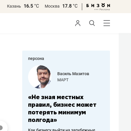
16.5
°С
17.8
°С
Казань
Москва
персона
еменова
Василь Мазитов
»
МАРТ
а: работа
«Не зная местных
«Мне лу
ечься
правил, бизнес может
не зара
вствовать
потерять минимум
чем пот
полгода»
репутац
пошиву
Как бизнесу выйти на зарубежные
Владелец от