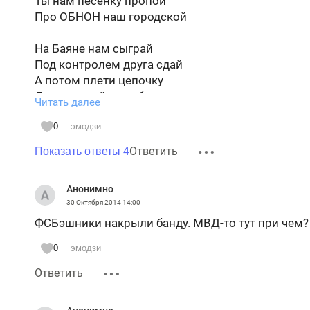
Ты нам песенку пропой
Про ОБНОН наш городской
На Баяне нам сыграй
Под контролем друга сдай
А потом плети цепочку
Для которой дури бочка
Читать далее
Дам тебе ее в подарок
0
эмодзи
Будет труд агента жарок
Ответить
Показать ответы 4
Ближе к аду, где там рай?
Ты играй давай, играй!
Анонимно
30 Октября 2014
14:00
Но конец есть у цепочки
ФСБэшники накрыли банду. МВД-то тут при чем?
Вдруг нашли в лесу цветочки
Из-под снега проросли
0
эмодзи
К гармонисту привели...
Ответить
Он не верит, что попал
Где Баян, куда пропал?