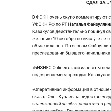
СДАЛ ЗА..
В ФСКН очень скупо комментируют с
УФСКН РФ по РТ
Наталья Файзуллин
Казакулов действительно покинул св
желанию 10 октября по выслуге лет с
объяснила она.
По словам Файзуллино
преследовании бывшего начальника 
«БИЗНЕС Online» стали известны нек
подозреваемым проходит Казакулов
«Оперативная информация в отношени
сказал Олег Кучаев на видео (
речь и
задержанный за сбыт наркотиков рец
методах работы Госнаркоконтроля: со