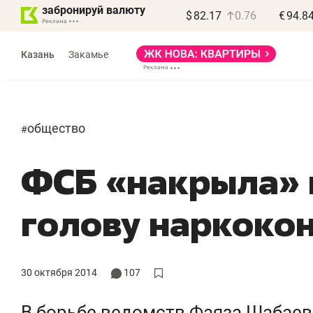
забронируй валюту
$
82.17
0.76
€
94.8
Казань
Закамье
общество
#
ФСБ «накрыла»
голову наркоко
«
п
п
30 октября 2014
107
п
В борьбе ведомств Фаяза Шабаев
Ка