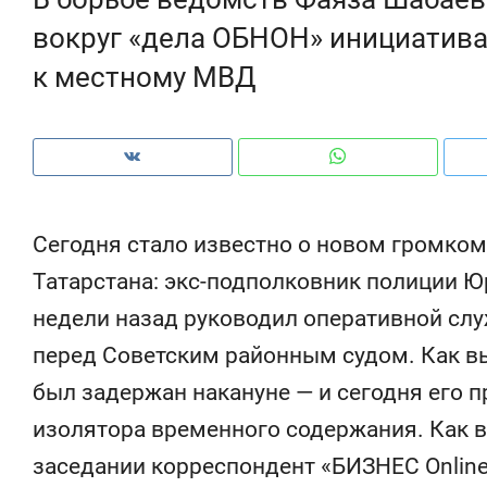
ры
вокруг «дела ОБНОН» инициатив
че
к местному МВД
Сегодня стало известно о новом громком
Татарстана: экс-подполковник полиции Ю
недели назад руководил оперативной слу
перед Советским районным судом. Как в
был задержан накануне — и сегодня его п
Рекомендуем
Рекомендуем
изолятора временного содержания. Как 
ce
Опыт выживания в дикой
Мексика, 
т
природе, работа
и вагон с ч
заседании корреспондент «БИЗНЕС Online»
с ментальным и физическим
в Менделе