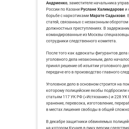
Андриенко
, заместителе начальника упр
России по Казани
Руслане Халимдарове
и 
борьбе с наркотиками
Марате Садыхове
.
статей, связанных с незаконным оборотом 
должностных преступлениях. В задержани
командированные из Москвы спецназовцы 
сотрудники следственного комитета.
После того как адвокаты фигурантов дела
уголовного дела незаконным, дело началос
принял решение об изъятии уголовного дел
передаче его в производство главного сле
Уголовное дело в основном строится на п
которому полицейские якобы подбросили 
статьям 117 УК РФ («Истязание») и 228 УК
хранение, перевозка, изготовление, перера
в местах лишения свободы в общей сложнос
В декабре защитники обвиняемых полицей
на котором Кучаев в пику версии следстви