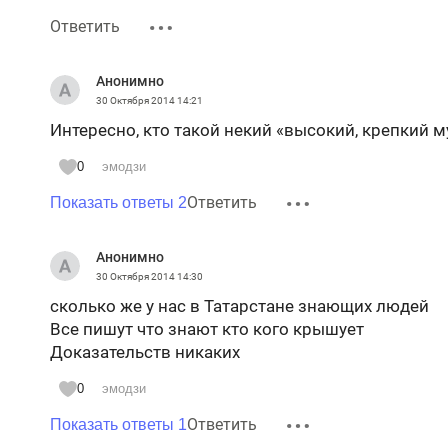
Нету музычки блатной
До свидания, ждем обратно
Ответить
Через 20 лет... домой
Анонимно
* * *
30 Октября 2014
14:21
Интересно, кто такой некий «высокий, крепкий м
Седня Юрик сел в зиндан
К ФСБ попал в капкан
0
эмодзи
Много компры, вес нашли
Ответить
Показать ответы 2
Открывай, Баян, пришли!!!
Анонимно
30 Октября 2014
14:30
сколько же у нас в Татарстане знающих людей
Все пишут что знают кто кого крышует
Доказательств никаких
0
эмодзи
Ответить
Показать ответы 1