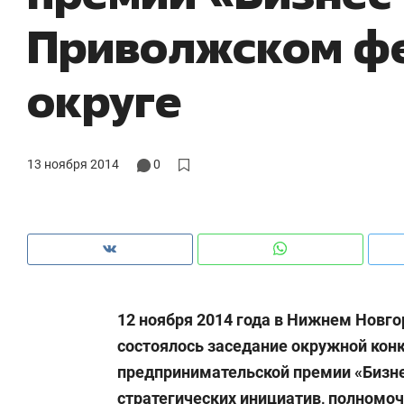
с ЖК «Иволга» в Зеленодольске
шк
Приволжском ф
на
округе
13 ноября 2014
0
12 ноября 2014 года в Нижнем Новг
Рекомендуем
Рекомендуем
состоялось заседание окружной кон
«В банкротствах сегодня
Опыт выжи
предпринимательской премии «Бизнес
ищут не активы, а людей,
природе, 
которые ими управляли. Они
с ментальн
стратегических инициатив, полномо