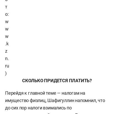
т
о:
w
w
w
.k
z
n.
ru
)
СКОЛЬКО ПРИДЕТСЯ ПЛАТИТЬ?
Перейдя к главной теме — налогам на
имущество физлиц, Шафигуллин напомнил, что
до сих пор налоги взимались по