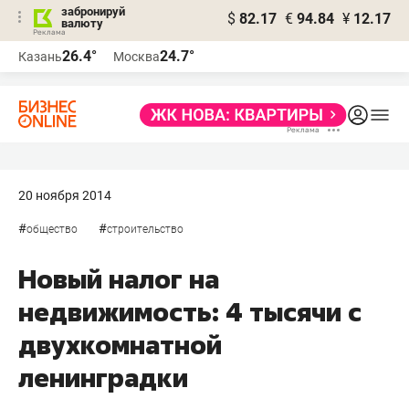
забронируй
$
82.17
€
94.84
¥
12.17
валюту
26.4°
24.7°
Казань
Москва
20 ноября 2014
#
#
общество
строительство
Новый налог на
недвижимость: 4 тысячи с
двухкомнатной
ленинградки