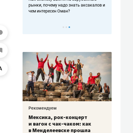
рафакте,
рынки, почему надо знать аксакалов и
о трехкратно
кредитов
чем интересен Оман?
клиентах и ч
Рекомендуем
Рекоме
ой
Мексика, рок-концерт
«Прор
и вагон с чак-чаком: как
30 ме
еским
в Менделеевске прошла
лечит