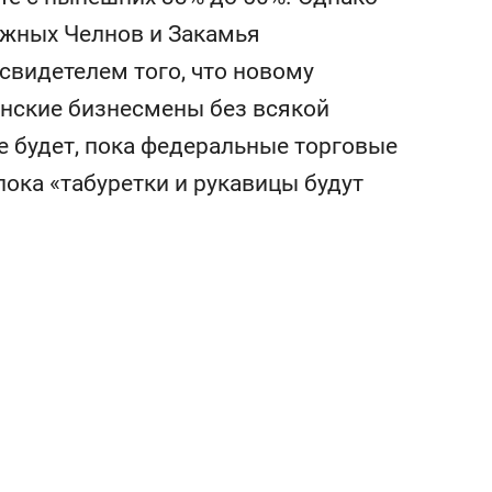
состоянием как основа
ежных Челнов и Закамья
антихрупких команд
свидетелем того, что новому
инские бизнесмены без всякой
е будет, пока федеральные торговые
 пока «табуретки и рукавицы будут