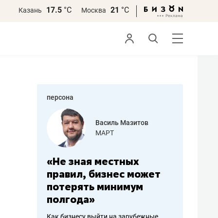
17.5
°С
21
°С
Казань
Москва
персона
еменова
Василь Мазитов
»
МАРТ
а: работа
«Не зная местных
«Мне лу
ечься
правил, бизнес может
не зара
вствовать
потерять минимум
чем пот
полгода»
репутац
пошиву
Как бизнесу выйти на зарубежные
Владелец от