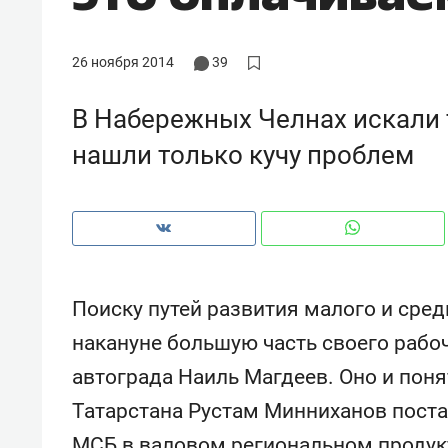
рынки, почему надо знать аксакал
чем интересен Оман?
26 ноября 2014
39
В Набережных Челнах искали 
нашли только кучу проблем
Поиску путей развития малого и сред
накануне большую часть своего рабо
Рекомендуем
Рекоме
автограда Наиль Магдеев. Оно и поня
Как ГК «МИР ГРУПП» и ВТБ
150 ка
Татарстана Рустам Минниханов поста
создают оазис жилого
ID вме
комфорта под Казанью
безоп
МСБ в валовом региональном продук