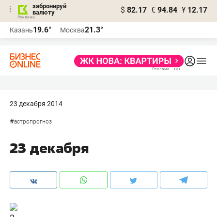
забронируй
$
82.17
€
94.84
¥
12.17
валюту
19.6°
21.3°
Казань
Москва
23 декабря 2014
#
астропрогноз
23 декабря