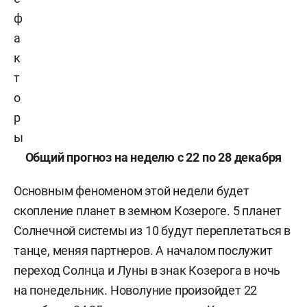
ф
а
к
т
о
р
ы
Общий прогноз на неделю с 22 по 28 декабря
Основным феноменом этой недели будет
скопление планет в земном Козероге. 5 планет
Солнечной системы из 10 будут переплетаться в
танце, меняя партнеров. А началом послужит
переход Солнца и Луны в знак Козерога в ночь
на понедельник. Новолуние произойдет 22