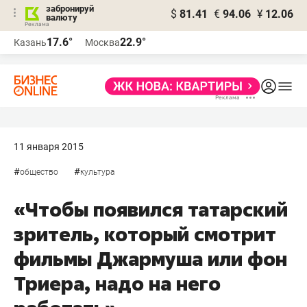
забронируй
$
81.41
€
94.06
¥
12.06
валюту
17.6°
22.9°
Казань
Москва
11 января 2015
#
#
общество
культура
«Чтобы появился татарский
зритель, который смотрит
фильмы Джармуша или фон
Триера, надо на него