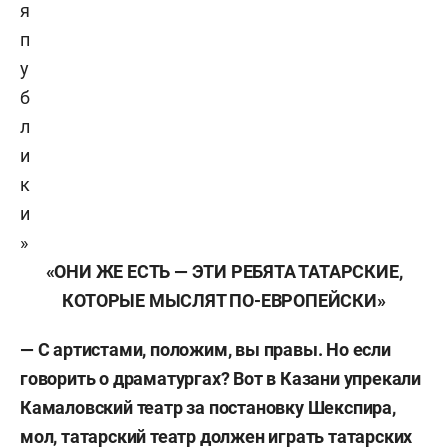
я
п
у
б
л
и
к
и
»
«ОНИ ЖЕ ЕСТЬ — ЭТИ РЕБЯТА ТАТАРСКИЕ,
КОТОРЫЕ МЫСЛЯТ ПО-ЕВРОПЕЙСКИ»
— С артистами, положим, вы правы. Но если
говорить о драматургах? Вот в Казани упрекали
Камаловский театр за постановку Шекспира,
мол, татарский театр должен играть татарских