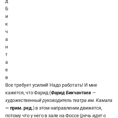
д
Б
и
к
ч
а
н
т
а
е
в
Все требует усилий! Надо работать! И мне
кажется, что Фарид (
Фарид
Бикчантаев
—
художественный руководитель театра им. Камала
— прим. ред.
) в этом направлении движется,
потому что у него в зале на Фоссе (
речь идет о