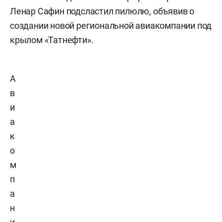
Ленар Сафин подсластил пилюлю, объявив о
создании новой региональной авиакомпании под
крылом «Татнефти».
А
в
и
а
к
о
м
п
а
н