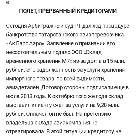
е
ПОЛЕТ, ПРЕРВАННЫЙ КРЕДИТОРАМИ
Сегодня Арбитражный суд РТ дал ход процедуре
банкротства татарстанского авиаперевозчика
«Ак Барс Аэро». Заявление о признании его
несостоятельным подало ООО «Склад
временного хранения М7» из-за долга в 15 млн.
рублей. Это задолженность за услуги хранения
импортного товара, по всей видимости,
авиадеталей. Договор стороны подписали еще в
июле 2013 года. К октябрю того же года склад
выставил клиенту счет за услуги на 9,28 млн.
рублей. Оплачен он не был. На претензию
владельца склада авиакомпания не
отреагировала. В этой ситуации кредитору не