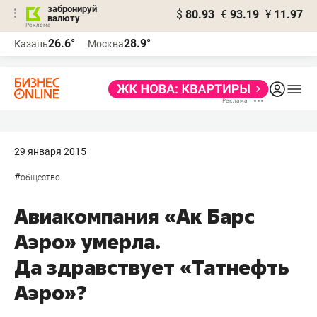
забронируй
$
80.93
€
93.19
¥
11.97
валюту
26.6°
28.9°
Казань
Москва
29 января 2015
#
общество
Авиакомпания «Ак Барс
Аэро» умерла.
Да здравствует «Татнефть
Аэро»?