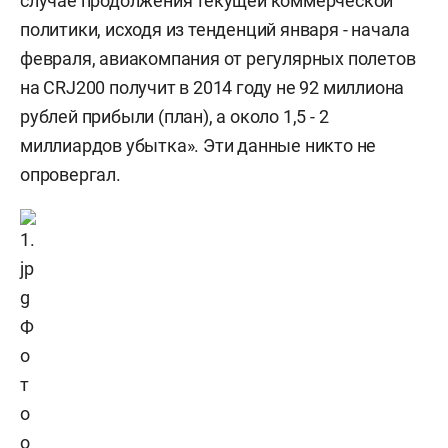
случае продолжения текущей коммерческой
политики, исходя из тенденций января - начала
февраля, авиакомпания от регулярных полетов
на CRJ200 получит в 2014 году не 92 миллиона
рублей прибыли (план), а около 1,5 - 2
миллиардов убытка». Эти данные никто не
опровергал.
Ф
о
т
о
о