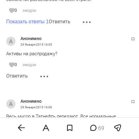
0
эмодзи
Ответить
Показать ответы 1
Анонимно
29 Января 2015
16:05
Активы на распродажу?
0
эмодзи
Ответить
Анонимно
29 Января 2015
16:06
Весь мусор в Татнефть передают. Все нормальные
специалисты там по ходу. Давайте тогда передадим еще и
69
камаз, таиф, нижнекамскнефтехим, вертолетный, и прочие
заводы.