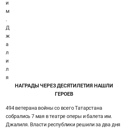
и
м
.
Д
ж
а
л
и
л
я
НАГРАДЫ ЧЕРЕЗ ДЕСЯТИЛЕТИЯ НАШЛИ
ГЕРОЕВ
494 ветерана войны со всего Татарстана
собрались 7 мая в театре оперы и балета им.
Джалиля. Власти республики решили за два дня