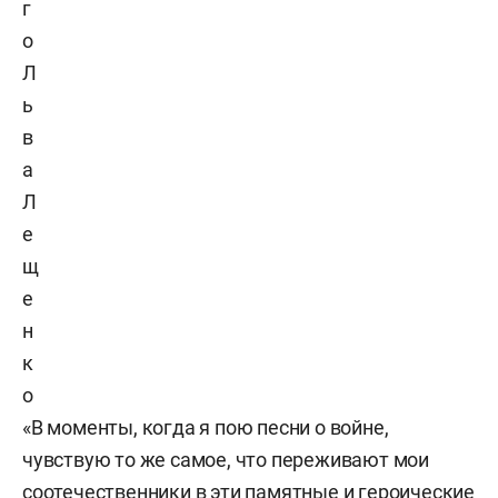
г
о
Л
ь
в
а
Л
е
щ
е
н
к
о
«В моменты, когда я пою песни о войне,
чувствую то же самое, что переживают мои
соотечественники в эти памятные и героические