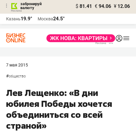
забронируй
$
81.41
€
94.06
¥
12.06
валюту
19.9°
24.5°
Казань
Москва
7 мая 2015
#
общество
Лев Лещенко: «В дни
юбилея Победы хочется
объединиться со всей
страной»