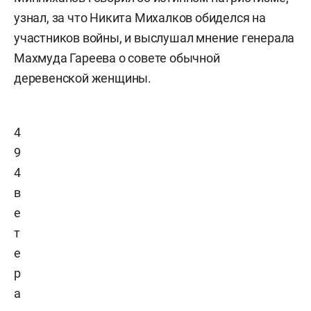
узнал, за что Никита Михалков обиделся на
участников войны, и выслушал мнение генерала
Махмуда Гареева о совете обычной
деревенской женщины.
4
9
4
в
е
т
е
р
а