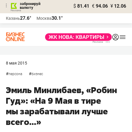
забронируй
$
81.41
€
94.06
¥
12.06
валюту
27.6°
30.1°
Казань
Москва
8 мая 2015
#
#
персона
бизнес
Эмиль Минлибаев, «Робин
Гуд»: «На 9 Мая в тире
мы зарабатывали лучше
всего...»