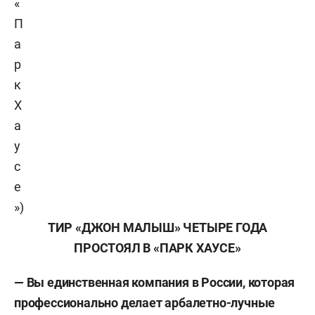
«
П
а
р
к
Х
а
у
с
е
»)
ТИР «ДЖОН МАЛЫШ» ЧЕТЫРЕ ГОДА
ПРОСТОЯЛ В «ПАРК ХАУСЕ»
—
Вы единственная компания в России, которая
профессионально делает арбалетно-лучные