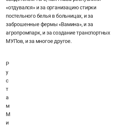
«отдувался» и за организацию стирки
постельного белья в больницах, и за
заброшенные фермы «Вамина», и за
агропромпарк, и за создание транспортных
МУПов, и за многое другое.
Р
у
с
т
а
м
М
и