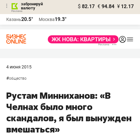
забронируй
$
82.17
€
94.84
¥
12.17
валюту
20.5°
19.3°
Казань
Москва
4 июня 2015
#
общество
Рустам Минниханов: «В
Челнах было много
скандалов, я был вынужден
вмешаться»