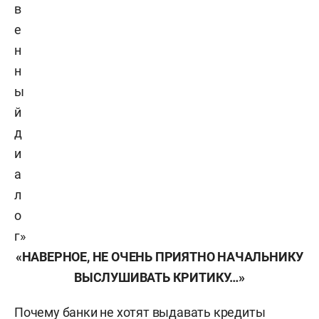
в
е
н
н
ы
й
д
и
а
л
о
г»
«НАВЕРНОЕ, НЕ ОЧЕНЬ ПРИЯТНО НАЧАЛЬНИКУ
ВЫСЛУШИВАТЬ КРИТИКУ…»
Почему банки не хотят выдавать кредиты