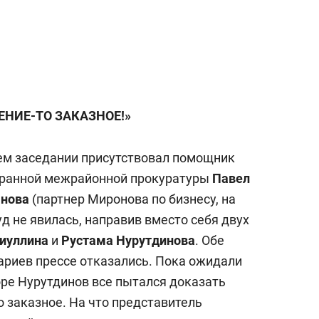
ЕНИЕ-ТО ЗАКАЗНОЕ!»
ем заседании присутствовал помощник
хранной межрайонной прокуратуры
Павел
анова
(партнер Миронова по бизнесу, на
д не явилась, направив вместо себя двух
иуллина
и
Рустама Нурутдинова
. Обе
ариев прессе отказались. Пока ожидали
оре Нурутдинов все пытался доказать
о заказное. На что представитель