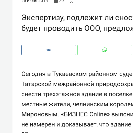
25 июня 2015
29
с ЖК «Иволга» в Зеленодольске
Экспертизу, подлежит ли снос
будет проводить ООО, предло
Сегодня в Тукаевском районном суде
Татарской межрайонной природоохра
снести трехэтажное здание в поселке
местные жители, челнинским корол
Рекомендуем
Рекоме
Мироновым. «БИЗНЕС Online» выяснил
«В банкротствах сегодня
Опыт 
ищут не активы, а людей,
приро
не намерен и доказывает, что здание 
которые ими управляли. Они
с мен