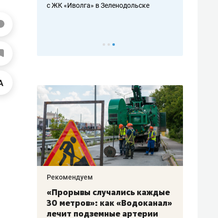
с ЖК «Иволга» в Зеленодольске
ть аксакалов и
школьной фор
налогах и раз
Рекомендуем
Рекоме
«Прорывы случались каждые
Не то
к
30 метров»: как «Водоканал»
гастр
а
лечит подземные артерии
задае