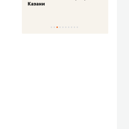
Казани
набер