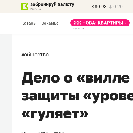
забронируй валюту
$
80.93
-0.20
Казань
Закамье
общество
#
Дело о «вилле
Марат Арсланов
«КирпичХолдинг»
защиты «уров
«Главная задача
девелопера – найти
«гуляет»
правильный продукт»
Девелопер из топ-10* застройщико
Башкортостана входит в Татарстан