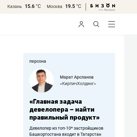
15.6
°С
19.5
°С
Казань
Москва
персона
азитов
Марат Арсланов
«КирпичХолдинг»
ных
«Главная задача
«Мама г
 может
девелопера – найти
помогае
мум
правильный продукт»
от болез
себя жи
Девелопер из топ-10* застройщиков
Башкортостана входит в Татарстан
арубежные
Наследница б