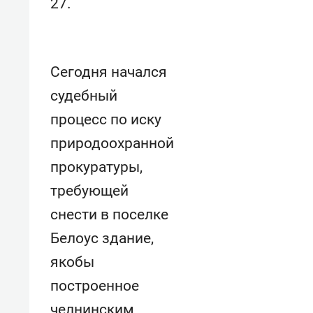
27.
отвечают личным
состо
имуществом!»
антих
Сегодня начался
судебный
процесс по иску
природоохранной
прокуратуры,
требующей
снести
в поселке
Белоус здание,
якобы
построенное
челнинским