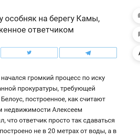
школьной формы о контрафакте,
рынки, почему надо зна
налогах и развитии без кредитов
чем интересен Оман?
у особняк на берегу Камы,
женное ответчиком
 начался громкий процесс по иску
нной прокуратуры, требующей
 Белоус, построенное, как считают
ем недвижимости Алексеем
ндуем
Рекомендуем
, что ответчик просто так сдаваться
выживания в дикой
Мексика, рок-концерт
де, работа
и вагон с чак-чаком: ка
построено не в 20 метрах от воды, а в
тальным и физическим
в Менделеевске прошл