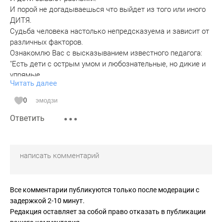
И порой не догадываешься что выйдет из того или иного
ДИТЯ.
Судьба человека настолько непредсказуема и зависит от
различных факторов.
Ознакомлю Вас с высказыванием известного педагога:
"Есть дети с острым умом и любознательные, но дикие и
упрямые.
Читать далее
Таких обычно не любят учителя и считают
безнадёжными,между тем именно из них выходят
0
эмодзи
ВЕЛИКИЕ люди,если только их воспитать надлежащим
Ответить
образом"
Ян Каминский 17 в.Чешский педагог
Основоположник дидактики.
Как Вам голос из глубины веков????
Подтверждаю и ныне всё так же.
Это я о себе!!!
Меня так же не любили учителя в школе
Все комментарии публикуются только после модерации с
Меня так же считали безнадёжным хулиганом.
задержкой 2-10 минут.
А я все экзамены сдавал на отлично.
Редакция оставляет за собой право отказать в публикации
Может это не скромно с моей стороны и я прошу