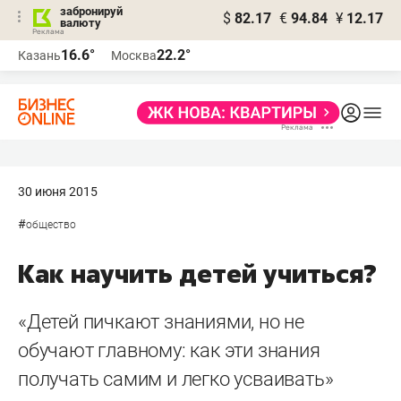
забронируй
$
82.17
€
94.84
¥
12.17
валюту
16.6°
22.2°
Казань
Москва
30 июня 2015
#
общество
Как научить детей учиться?
«Детей пичкают знаниями, но не
обучают главному: как эти знания
получать самим и легко усваивать»