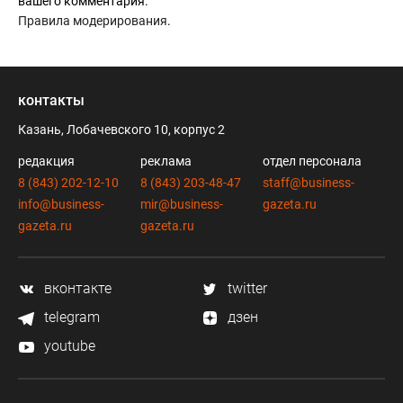
вашего комментария.
прощения у читателей!!!
Правила модерирования
.
Однако я добился наиболее высоких результатов среди
одноклассников.
Правда ныне стало соблазнов больше.
Но моё мнение основанное на личном опыте такое.
контакты
Если хотите что-бы Ваш ребёнок увлёкся учёбой сдавайте
его в школу с 5.5 -6 лет.
Казань, Лобачевского 10, корпус 2
Чем позже ребёнок идёт в школу тем ему не интереснее
редакция
реклама
отдел персонала
учится.
8 (843) 202-12-10
8 (843) 203-48-47
staff@business-
Впрочем методы могут быть разнообразными.
info@business-
mir@business-
gazeta.ru
Вам решать народ.
gazeta.ru
gazeta.ru
вконтакте
twitter
telegram
дзен
youtube