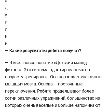
а
д
у
л
л
и
н
—
Какие результаты ребята получат?
—
Я ввел новое понятие «Детский майнд-
фитнес». Это система адаптированных по
возрасту тренировок. Она позволяет «накачать
мышцы» мозга. Основа
—
постоянные
переключения. Ребята проделывают более
сотни различных упражнений, большинство из
которых очень веселые и больше напоминают