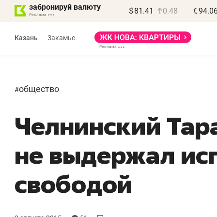
забронируй валюту
$
81.41
0.48
€
94.0
Казань
Закамье
общество
#
Челнинский Тар
не выдержал ис
«
п
свободой
п
п
Ка