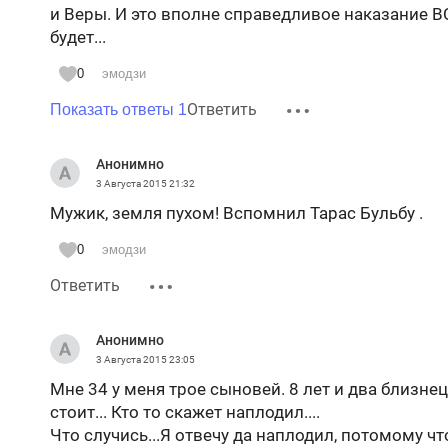
и Веры. И это вполне справедливое наказание В
будет...
0
эмодзи
Ответить
Показать ответы 1
Анонимно
3 Августа 2015
21:32
Мужик, земля пухом! Вспомнил Тарас Бульбу .
0
эмодзи
Ответить
Анонимно
3 Августа 2015
23:05
Мне 34 у меня трое сыновей. 8 лет и два близне
стоит... Кто то скажет наплодил....
Что случись...Я отвечу да наплодил, потомому ч