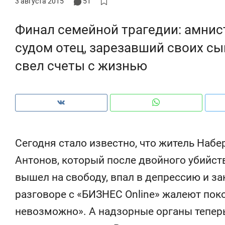
3 августа 2015
51
ры
че
Финал семейной трагедии: амни
судом отец, зарезавший своих с
свел счеты с жизнью
Сегодня стало известно, что житель Наб
Антонов, который после двойного убийст
вышел на свободу, впал в депрессию и з
Рекомендуем
Рекомендуем
разговоре с «БИЗНЕС Online» жалеют пок
ce
Опыт выживания в дикой
Мексика, 
т
природе, работа
и вагон с ч
невозможно». А надзорные органы теперь
с ментальным и физическим
в Менделе