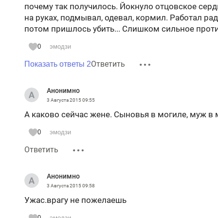
почему так получилось. Йокнуло отцовское сердц
на руках, подмывал, одевал, кормил. Работал ра
потом пришлось убить... Слишком сильное прот
0
эмодзи
Ответить
Показать ответы 2
Анонимно
3 Августа 2015
09:55
А каково сейчас жене. Сыновья в могиле, муж в 
0
эмодзи
Ответить
Анонимно
3 Августа 2015
09:58
Ужас.врагу не пожелаешь
0
эмодзи