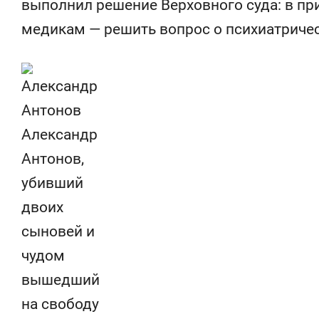
выполнил решение Верховного суда: в пр
состоянием как основа
«Гонка Гер
антихрупких команд
медикам — решить вопрос о психиатриче
Александр
Антонов,
убивший
двоих
сыновей и
чудом
вышедший
на свободу