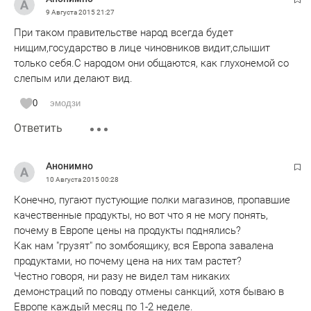
9 Августа 2015
21:27
При таком правительстве народ всегда будет
нищим,государство в лице чиновников видит,слышит
только себя.С народом они общаются, как глухонемой со
слепым или делают вид.
0
эмодзи
Ответить
Анонимно
10 Августа 2015
00:28
Конечно, пугают пустующие полки магазинов, пропавшие
качественные продукты, но вот что я не могу понять,
почему в Европе цены на продукты поднялись?
Как нам "грузят" по зомбоящику, вся Европа завалена
продуктами, но почему цена на них там растет?
Честно говоря, ни разу не видел там никаких
демонстраций по поводу отмены санкций, хотя бываю в
Европе каждый месяц по 1-2 неделе.