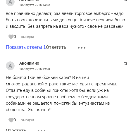
10 Августа 2015
14:22
все правильно делают, раз ввели торговое эмбарго - надо
быть последовательными до конца! А иначе незачем было
и вводить! Без запрета на ввоз чужого - свое не разовьем!
0
эмодзи
Ответить
Показать ответы 1
Анонимно
10 Августа 2015
19:08
Не боится Ткачев божьей кары? В нашей
многострадальной стране такие методы не премлимы.
Отдайте еду в собачьи приюты хотя бы, если уж на
государственном уровне проблема с бездомными
собаками не решается, помогли бы энтузиастам из
общества. Эх, Ткачев!!!
0
эмодзи
Ответить