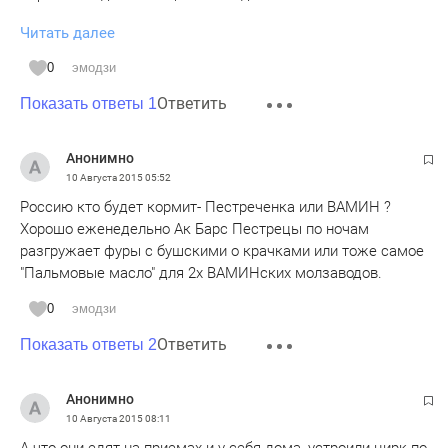
Читать далее
Но очень жаль, что хорошие и настоящие продукты из
Европы перестают у нас продаваться. Заметьте, всякие Е
0
эмодзи
и пр. химия там или на минимуме или ее совсем нет. Про
Ответить
сыры я уж вообще молчу - взял сегодня какой то дорогой
Показать ответы 1
сыр наш, куда его теперь девать не знаю.
Анонимно
10 Августа 2015
05:52
Россию кто будет кормит- Пестреченка или ВАМИН ?
Хорошо еженедельно Ак Барс Пестрецы по ночам
разгружает фуры с бушскими о крачками или тоже самое
"Пальмовые масло" для 2х ВАМИНских молзаводов.
0
эмодзи
Ответить
Показать ответы 2
Анонимно
10 Августа 2015
08:11