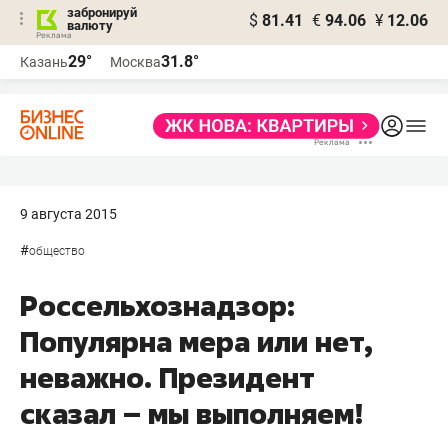
забронируй
$
81.41
€
94.06
¥
12.06
валюту
29°
31.8°
Казань
Москва
9 августа 2015
#
общество
Россельхознадзор:
Популярна мера или нет,
неважно. Президент
сказал – мы выполняем!