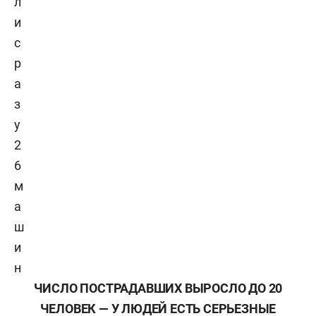
л
и
с
р
а
з
у
2
6
м
а
ш
и
н
ЧИСЛО ПОСТРАДАВШИХ ВЫРОСЛО ДО 20
ЧЕЛОВЕК — У ЛЮДЕЙ ЕСТЬ СЕРЬЕЗНЫЕ