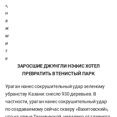
»,
н
а
ж
м
и
т
е
ЗАРОСШИЕ ДЖУНГЛИ НЭФИС ХОТЕЛ
ПРЕВРАТИТЬ В ТЕНИСТЫЙ ПАРК
Ураган нанес сокрушительный удар зеленому
убранству Казани: снесло 930 деревьев. В
частности, ураган нанес сокрушительный удар
по создаваемому сейчас скверу «Вахитовский»,
что на улице Технической, недалеко от главного