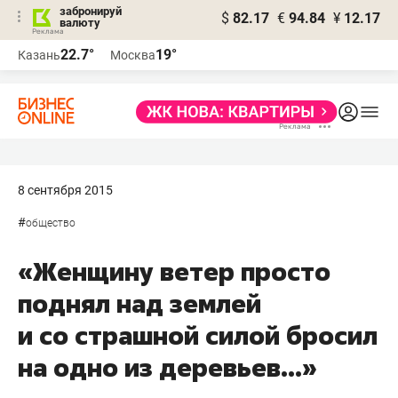
забронируй
$
82.17
€
94.84
¥
12.17
валюту
22.7°
19°
Казань
Москва
8 сентября 2015
#
общество
«Женщину ветер просто
поднял над землей
и со страшной силой бросил
на одно из деревьев...»