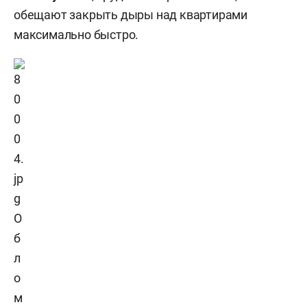
обещают закрыть дыры над квартирами
максимально быстро.
О
б
л
о
м