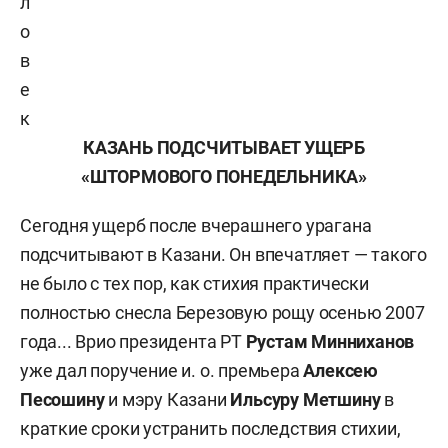
л
о
в
е
к
КАЗАНЬ ПОДСЧИТЫВАЕТ УЩЕРБ
«ШТОРМОВОГО ПОНЕДЕЛЬНИКА»
Сегодня ущерб после вчерашнего урагана
подсчитывают в Казани. Он впечатляет — такого
не было с тех пор, как стихия практически
полностью снесла Березовую рощу осенью 2007
года... Врио президента РТ
Рустам Минниханов
уже дал поручение и. о. премьера
Алексею
Песошину
и мэру Казани
Ильсуру Метшину
в
краткие сроки устранить последствия стихии,