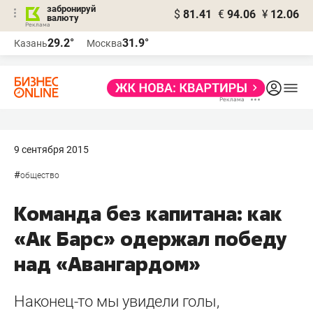
забронируй
$
81.41
€
94.06
¥
12.06
валюту
29.2°
31.9°
Казань
Москва
9 сентября 2015
#
общество
Команда без капитана: как
«Ак Барс» одержал победу
над «Авангардом»
Наконец-то мы увидели голы,