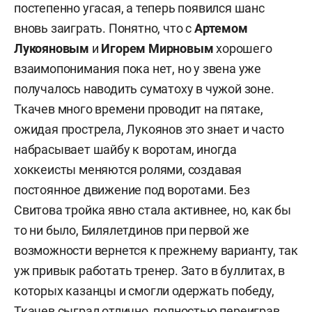
постепенно угасая, а теперь появился шанс
вновь заиграть. Понятно, что с
Артемом
Лукояновым
и
Игорем
Мирновым
хорошего
взаимопонимания пока нет, но у звена уже
получалось наводить суматоху в чужой зоне.
Ткачев много времени проводит на пятаке,
ожидая прострела, Лукоянов это знает и часто
набрасывает шайбу к воротам, иногда
хоккеисты меняются ролями, создавая
постоянное движение под воротами. Без
Свитова тройка явно стала активнее, но, как бы
то ни было, Билялетдинов при первой же
возможности вернется к прежнему варианту, так
уж привык работать тренер. Зато в буллитах, в
которых казанцы и смогли одержать победу,
Ткачев сыграл отлично, полностью переиграв