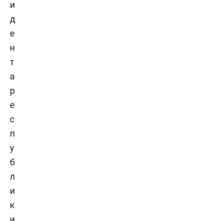
и
д
е
н
т
а
р
е
с
п
у
б
л
и
к
и