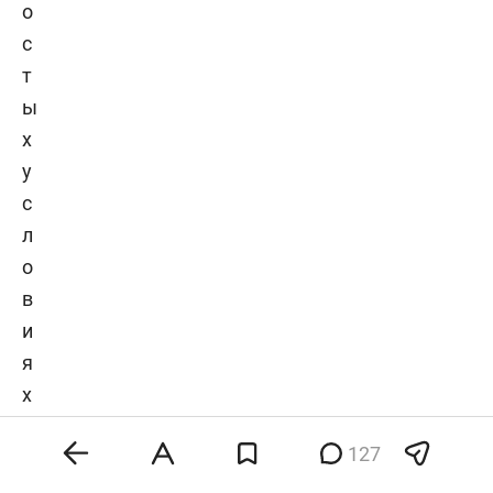
о
с
т
ы
х
у
с
л
о
в
и
я
х
—
127
э
т