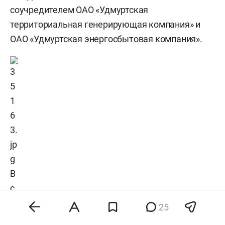
соучредителем ОАО «Удмуртская
территориальная генерирующая компания
»
и
ОАО «Удмуртская энергосбытовая компания».
В
с
в
25
о