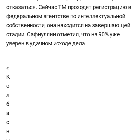
отказаться. Сейчас ТМ проходят регистрацию в
федеральном агентстве по интеллектуальной
собственности, она находится на завершающей
стадии. Сафиуллин отметил, что на 90% уже
уверен в удачном исходе дела.
«
К
о
л
б
а
с
н