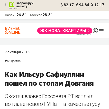
забронируй
$
82.17
€
94.84
¥
12.17
валюту
26.8°
28.3°
Казань
Москва
7 октября 2015
#
общество
Как Ильсур Сафиуллин
пошел по стопам Довганя
Экс-тяжеловес Госсовета РТ всплыл
во главе нового ГУПа — в качестве гуру