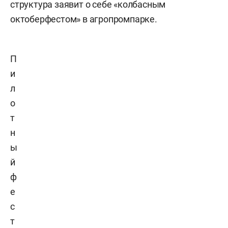
структура заявит о себе «колбасным
октоберфестом» в агропромпарке.
П
и
л
о
т
н
ы
й
ф
е
с
т