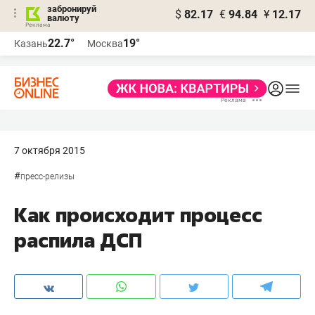
забронируй
$
82.17
€
94.84
¥
12.17
валюту
22.7°
19°
Казань
Москва
7 октября 2015
#
пресс-релизы
Как происходит процесс
распила ДСП