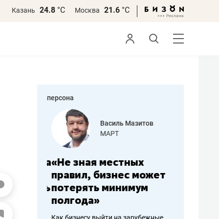
24.8
°С
21.6
°С
Казань
Москва
персона
еменова
Василь Мазитов
»
МАРТ
а: работа
«Не зная местных
«Мне лу
ечься
правил, бизнес может
не зара
вствовать
потерять минимум
чем пот
полгода»
репутац
пошиву
Как бизнесу выйти на зарубежные
Владелец от