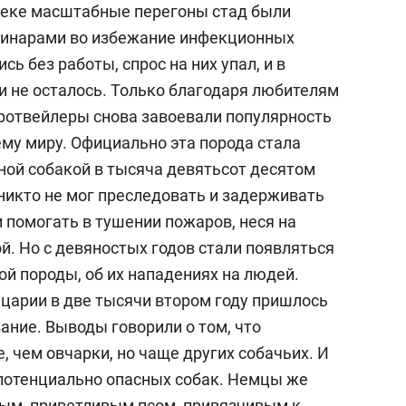
веке масштабные перегоны стад были
состоянием как основа
антихрупких команд
инарами во избежание инфекционных
ь без работы, спрос на них упал, и в
и не осталось. Только благодаря любителям
 ротвейлеры снова завоевали популярность
ему миру. Официально эта порода стала
ной собакой в тысяча девятьсот десятом
 никто не мог преследовать и задерживать
 помогать в тушении пожаров, неся на
ой. Но с девяностых годов стали появляться
ой породы, об их нападениях на людей.
йцарии в две тысячи втором году пришлось
ание. Выводы говорили о том, что
, чем овчарки, но чаще других собачьих. И
 потенциально опасных собак. Немцы же
ым, приветливым псом, привязчивым к