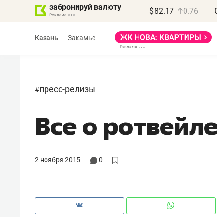
забронируй валюту
$
82.17
0.76
Казань
Закамье
пресс-релизы
#
Все о ротвейл
Василь Мазитов
МАРТ
«Не зная местных
2 ноября 2015
0
правил, бизнес может
потерять минимум
полгода»
Как бизнесу выйти на зарубежные