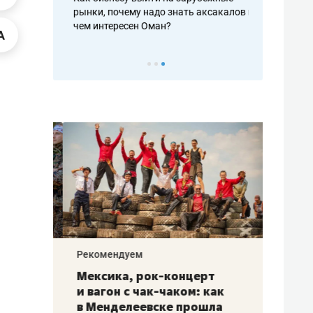
рафакте,
рынки, почему надо знать аксакалов и
о трехкратно
кредитов
чем интересен Оман?
клиентах и ч
Рекомендуем
Рекоме
ой
Мексика, рок-концерт
«Прор
и вагон с чак-чаком: как
30 ме
еским
в Менделеевске прошла
лечит