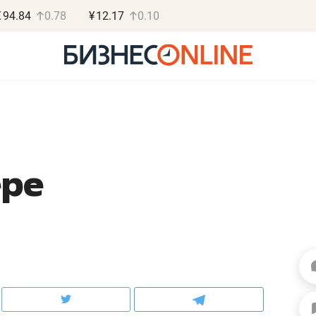
€
94.84
0.78
¥
12.17
0.10
ере
Роман Ободец
Дарья С
«Готовые решения»
«Бросско
«Мне лучше
«Мама говорил
не заработать вообще,
помогает отвл
чем потерять
от болезни, чу
репутацию»
себя живой»
Владелец отделочной фирмы
Наследница бизнеса по 