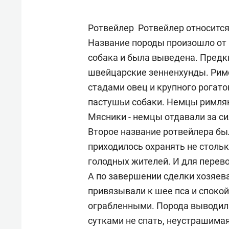
рынки, почему надо знать аксакал
чем интересен Оман?
Ротвейлер Ротвейлер относитс
Название породы произошло от 
собака и была выведена. Предки
швейцарские зенненхунды. Римс
стадами овец и крупного рогато
пастушьи собаки. Немцы римлян 
Мясники - немцы отдавали за си
Второе название ротвейлера был
приходилось охранять не стольк
голодных жителей. И для перево
А по завершении сделки хозяе
Рекомендуем
Рекоме
привязывали к шее пса и спокой
Как ГК «МИР ГРУПП» и ВТБ
150 ка
ограбленными. Порода выводила
создают оазис жилого
ID вме
сутками не спать, неустрашимая
комфорта под Казанью
безоп