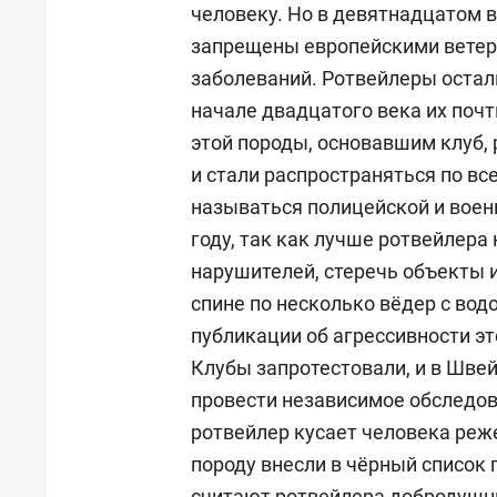
человеку. Но в девятнадцатом 
запрещены европейскими ветер
заболеваний. Ротвейлеры осталис
начале двадцатого века их почт
этой породы, основавшим клуб,
и стали распространяться по вс
называться полицейской и воен
году, так как лучше ротвейлера
нарушителей, стеречь объекты и
спине по несколько вёдер с вод
публикации об агрессивности эт
Клубы запротестовали, и в Шве
провести независимое обследов
ротвейлер кусает человека реже
породу внесли в чёрный список
считают ротвейлера добродушн