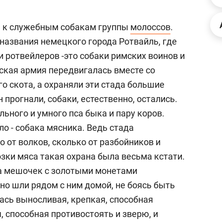
ов и
о трехкратном росте цен, дотошных
школьной формы о конт
клиентах и чудных запросах мастеров
налогах и развитии без 
я к служебным собакам группы
молоссов
.
названия немецкого города Ротвайль, где
 ротвейлеров -это собаки римских воинов и
кая армия передвигалась вместе со
го скота, а охраняли эти стада большие
прогнали, собаки, естественно, остались.
льного и умного пса быка и пару коров.
о - собака мясника. Ведь стада
о от волков, сколько от разбойников и
зки мяса такая охрана была весьма кстати.
ва мешочек с золотыми монетами
ндуем
Рекомендуем
но шли рядом с ним домой, не боясь быть
мер до квартиры и Face
Опыт выживания в дик
сь выносливая, крепкая, способная
сто ключа: какой будет
природе, работа
, способная противостоять и зверю, и
асность в ЖК «Нова»
с ментальным и физич