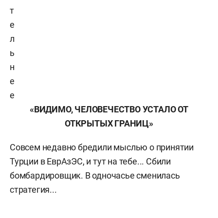
т
е
л
ь
н
е
е
«ВИДИМО, ЧЕЛОВЕЧЕСТВО УСТАЛО ОТ
ОТКРЫТЫХ ГРАНИЦ»
Совсем недавно бредили мыслью о принятии
Турции в
ЕврАзЭС,
и тут на тебе... Сбили
бомбардировщик. В одночасье сменилась
стратегия...