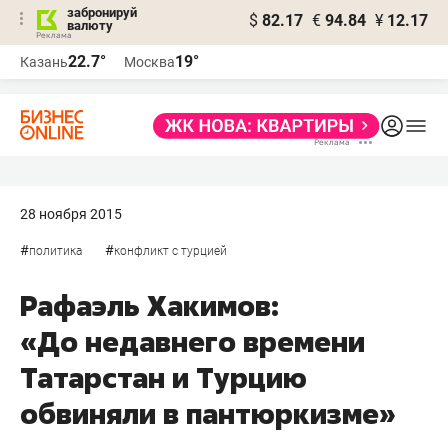
забронируй
$
82.17
€
94.84
¥
12.17
валюту
22.7°
19°
Казань
Москва
28 ноября 2015
#
#
политика
конфликт с турцией
Рафаэль Хакимов:
«До недавнего времени
Татарстан и Турцию
обвиняли в пантюркизме»