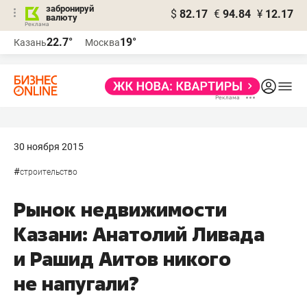
забронируй
$
82.17
€
94.84
¥
12.17
валюту
22.7°
19°
Казань
Москва
30 ноября 2015
#
строительство
Рынок недвижимости
Казани: Анатолий Ливада
и Рашид Аитов никого
не напугали?