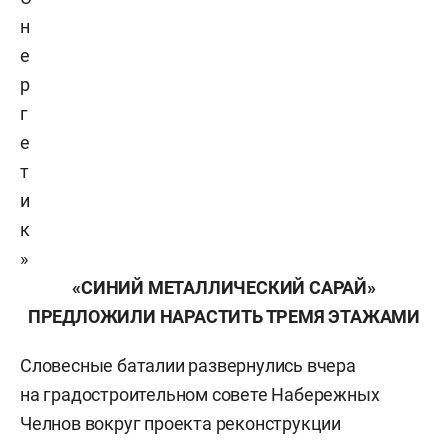
н
е
р
г
е
т
и
к
»
«СИНИЙ МЕТАЛЛИЧЕСКИЙ САРАЙ»
ПРЕДЛОЖИЛИ НАРАСТИТЬ ТРЕМЯ ЭТАЖАМИ
Словесные баталии развернулись вчера
на градостроительном совете Набережных
Челнов вокруг проекта реконструкции