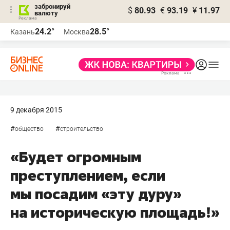
забронируй
$
80.93
€
93.19
¥
11.97
валюту
24.2°
28.5°
Казань
Москва
9 декабря 2015
#
#
общество
строительство
«Будет огромным
преступлением, если
мы посадим «эту дуру»
на историческую площадь!»