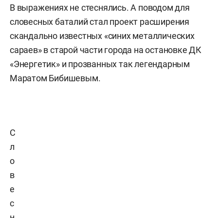
В выражениях не стеснялись. А поводом для
словесных баталий стал проект расширения
скандально известных «синих металлических
сараев» в старой части города на остановке ДК
«Энергетик» и прозванных так легендарным
Маратом Бибишевым.
С
л
о
в
е
с
н