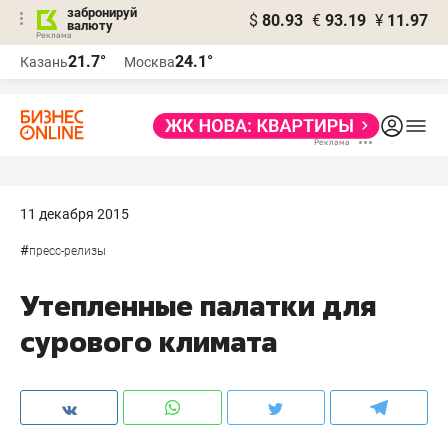
забронируй
$
80.93
€
93.19
¥
11.97
валюту
21.7°
24.1°
Казань
Москва
11 декабря 2015
#
пресс-релизы
Утепленные палатки для
сурового климата