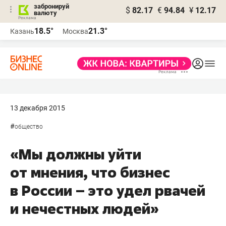
забронируй
$
82.17
€
94.84
¥
12.17
валюту
18.5°
21.3°
Казань
Москва
13 декабря 2015
#
общество
«Мы должны уйти
от мнения, что бизнес
в России – это удел рвачей
и нечестных людей»