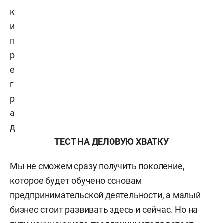
к
и
п
р
е
г
р
а
д
ТЕСТ НА ДЕЛОВУЮ ХВАТКУ
Мы не сможем сразу получить поколение,
которое будет обучено основам
предпринимательской деятельности, а малый
бизнес стоит развивать здесь и сейчас. Но на