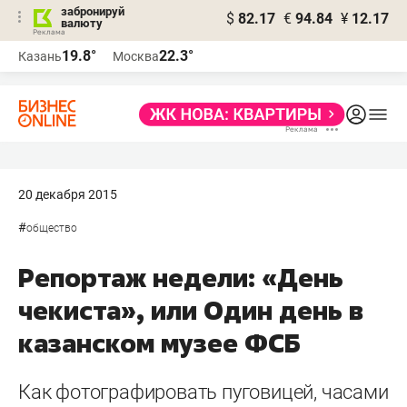
забронируй
$
82.17
€
94.84
¥
12.17
валюту
19.8°
22.3°
Казань
Москва
20 декабря 2015
#
общество
Репортаж недели: «День
чекиста», или Один день в
казанском музее ФСБ
Как фотографировать пуговицей, часами