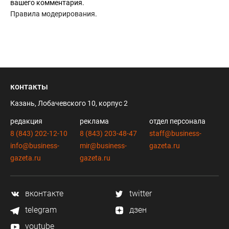
вашего комментария.
Правила модерирования
.
контакты
Казань, Лобачевского 10, корпус 2
редакция
реклама
отдел персонала
8 (843) 202-12-10
8 (843) 203-48-47
staff@business-
info@business-
mir@business-
gazeta.ru
gazeta.ru
gazeta.ru
вконтакте
twitter
telegram
дзен
youtube