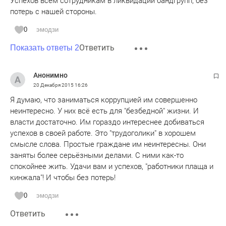
Успехов всем сотрудникам в ликвидации бандгрупп, без
потерь с нашей стороны.
0
эмодзи
Ответить
Показать ответы 2
Анонимно
20 Декабря 2015
16:26
Я думаю, что заниматься коррупцией им совершенно
неинтересно. У них всё есть для "безбедной" жизни. И
власти достаточно. Им гораздо интереснее добиваться
успехов в своей работе. Это "трудоголики" в хорошем
смысле слова. Простые граждане им неинтересны. Они
заняты более серьёзными делами. С ними как-то
спокойнее жить. Удачи вам и успехов, "работники плаща и
кинжала"! И чтобы без потерь!
0
эмодзи
Ответить