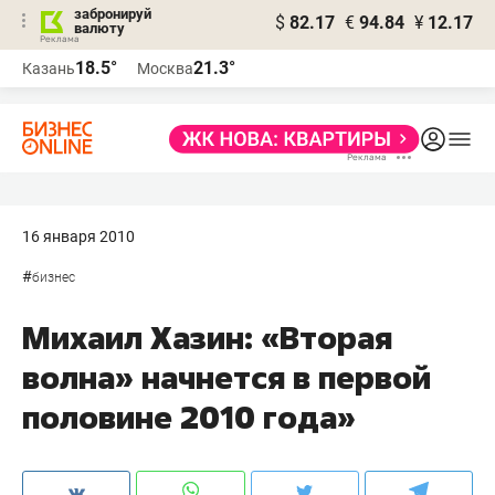
забронируй
$
82.17
€
94.84
¥
12.17
валюту
18.5°
21.3°
Казань
Москва
16 января 2010
#
бизнес
Михаил Хазин: «Вторая
волна» начнется в первой
половине 2010 года»