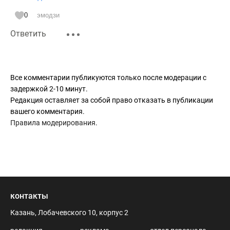
Видно лишь посвященным дано.
Я не понял, закроюсь без прений,
0
эмодзи
I’ll be back он сказал все равно.
Ответить
16.01.2010
Все комментарии публикуются только после модерации с
задержкой 2-10 минут.
Редакция оставляет за собой право отказать в публикации
вашего комментария.
Правила модерирования
.
контакты
Казань, Лобачевского 10, корпус 2