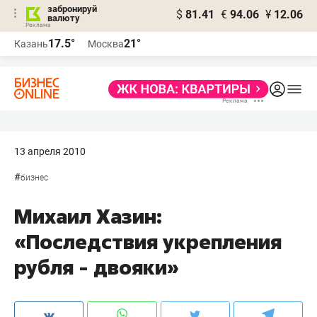
забронируй
$
81.41
€
94.06
¥
12.06
валюту
17.5°
21°
Казань
Москва
13 апреля 2010
#
бизнес
Михаил Хазин:
«Последствия укрепления
рубля - двояки»