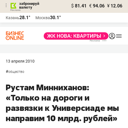
забронируй
$
81.41
€
94.06
¥
12.06
валюту
28.1°
30.1°
Казань
Москва
13 апреля 2010
#
общество
Рустам Минниханов:
«Только на дороги и
развязки к Универсиаде мы
направим 10 млрд. рублей»