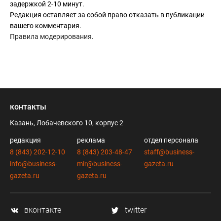
задержкой 2-10 минут.
Редакция оставляет за собой право отказать в публикации
вашего комментария.
Правила модерирования
.
контакты
Казань, Лобачевского 10, корпус 2
редакция
реклама
отдел персонала
8 (843) 202-12-10
8 (843) 203-48-47
staff@business-
info@business-
mir@business-
gazeta.ru
gazeta.ru
gazeta.ru
вконтакте
twitter