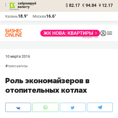
забронируй
$
82.17
€
94.84
¥
12.17
валюту
18.9°
16.6°
Казань
Москва
10 марта 2016
#
пресс-релизы
Роль экономайзеров в
отопительных котлах