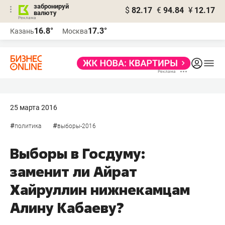
забронируй
$
82.17
€
94.84
¥
12.17
валюту
16.8°
17.3°
Казань
Москва
25 марта 2016
#
#
политика
выборы-2016
Выборы в Госдуму:
заменит ли Айрат
Хайруллин нижнекамцам
Алину Кабаеву?