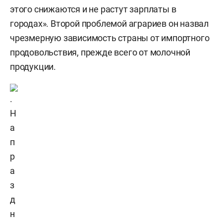
этого снижаются и не растут зарплаты в
городах». Второй проблемой аграриев он назвал
чрезмерную зависимость страны от импортного
продовольствия, прежде всего от молочной
продукции.
Н
а
п
р
а
з
д
н