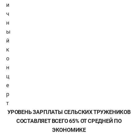
и
ч
н
ы
й
к
о
н
ц
е
р
т
УРОВЕНЬ ЗАРПЛАТЫ СЕЛЬСКИХ ТРУЖЕНИКОВ
СОСТАВЛЯЕТ ВСЕГО 65% ОТ СРЕДНЕЙ ПО
ЭКОНОМИКЕ