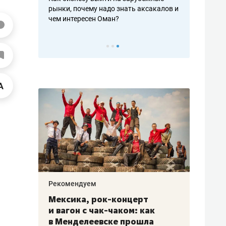
рафакте,
рынки, почему надо знать аксакалов и
о трехкратно
кредитов
чем интересен Оман?
клиентах и ч
Рекомендуем
Рекоме
ой
Мексика, рок-концерт
«Прор
и вагон с чак-чаком: как
30 ме
еским
в Менделеевске прошла
лечит