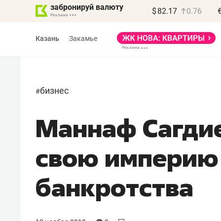
забронируй валюту
$
82.17
0.76
Казань
Закамье
бизнес
#
Маннаф Сагдие
Василь Мазитов
МАРТ
свою империю
«Не зная местных
правил, бизнес может
банкротства
потерять минимум
полгода»
Как бизнесу выйти на зарубежные