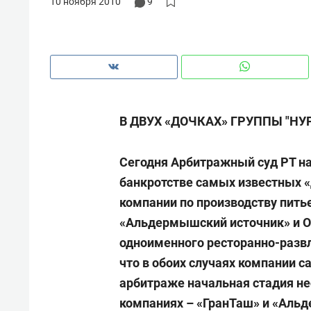
10 ноября 2010
9
рынки, почему надо знать аксакал
чем интересен Оман?
В ДВУХ «ДОЧКАХ» ГРУППЫ "Н
Сегодня Арбитражный суд РТ на
банкротстве самых известных «д
компании по производству пить
«Альдермышский источник» и О
одноименного ресторанно-разв
Рекомендуем
Рекоме
что в обоих случаях компании с
Как ГК «МИР ГРУПП» и ВТБ
150 ка
арбитраже начальная стадия не
создают оазис жилого
ID вме
компаниях – «ГранТаш» и «Аль
комфорта под Казанью
безоп