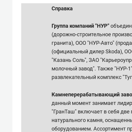
Справка
Группа компаний "НУР"
объединя
(дорожно-строительное произво
гранита), ООО "НУР-Авто" (прод
(официальный дилер Skoda), ОО
"Казань Соль", ЗАО "Карьероуп
молочный завод". Также "НУР-1
развлекательный комплекс "Ту
Камнеперерабатывающий завод
данный момент занимает лиди
"ГранТаш" включает в себя две
натурального камня, оснащен
оборудованием. Ассортимент пр