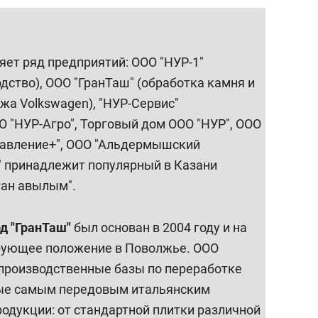
ет ряд предприятий: ООО "НУР-1"
дство), ООО "ГранТаш" (обработка камня и
ажа Volkswagen), "НУР-Сервис"
О "НУР-Агро", Торговый дом ООО "НУР", ООО
равление+", ООО "Альдермышский
" принадлежит популярный в Казани
ган авылым".
 "ГранТаш"
был основан в 2004 году и на
рующее положение в Поволжье. ООО
 производственные базы по переработке
ные самым передовым итальянским
одукции: от стандартной плитки различной