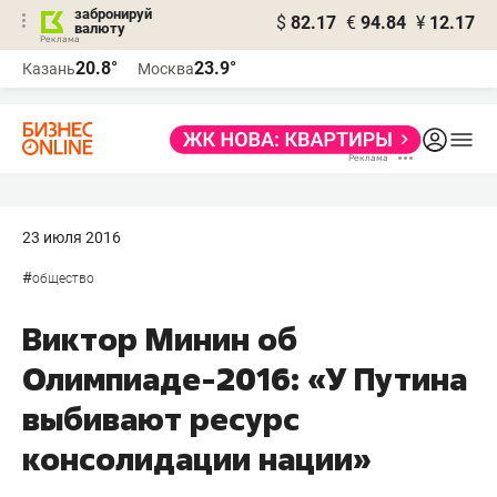
забронируй
$
82.17
€
94.84
¥
12.17
валюту
20.8°
23.9°
Казань
Москва
23 июля 2016
#
общество
Виктор Минин об
Олимпиаде-2016: «У Путина
выбивают ресурс
консолидации нации»